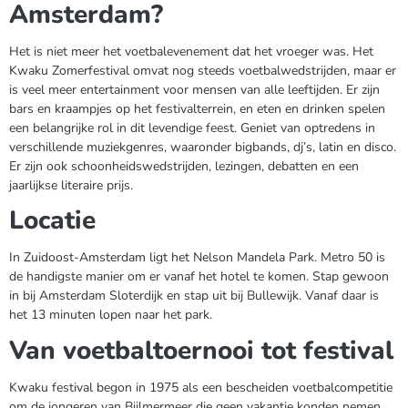
Amsterdam?
Het is niet meer het voetbalevenement dat het vroeger was. Het
Kwaku Zomerfestival omvat nog steeds voetbalwedstrijden, maar er
is veel meer entertainment voor mensen van alle leeftijden. Er zijn
bars en kraampjes op het festivalterrein, en eten en drinken spelen
een belangrijke rol in dit levendige feest. Geniet van optredens in
verschillende muziekgenres, waaronder bigbands, dj’s, latin en disco.
Er zijn ook schoonheidswedstrijden, lezingen, debatten en een
jaarlijkse literaire prijs.
Locatie
In Zuidoost-Amsterdam ligt het Nelson Mandela Park. Metro 50 is
de handigste manier om er vanaf het hotel te komen. Stap gewoon
in bij Amsterdam Sloterdijk en stap uit bij Bullewijk. Vanaf daar is
het 13 minuten lopen naar het park.
Van voetbaltoernooi tot festival
Kwaku festival begon in 1975 als een bescheiden voetbalcompetitie
om de jongeren van Bijlmermeer die geen vakantie konden nemen