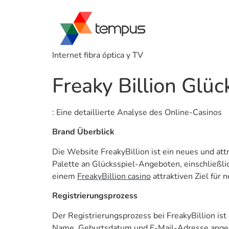
Internet fibra óptica y TV
Freaky Billion Glü
: Eine detaillierte Analyse des Online-Casinos
Brand Überblick
Die Website FreakyBillion ist ein neues und attr
Palette an Glücksspiel-Angeboten, einschließlic
einem
FreakyBillion casino
attraktiven Ziel für 
Registrierungsprozess
Der Registrierungsprozess bei FreakyBillion ist
Name, Geburtsdatum und E-Mail-Adresse angebe