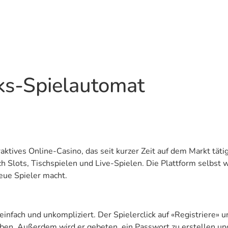
cks-Spielautomat
aktives Online-Casino, das seit kurzer Zeit auf dem Markt täti
h Slots, Tischspielen und Live-Spielen. Die Plattform selbst 
neue Spieler macht.
 einfach und unkompliziert. Der Spielerclick auf «Registriere»
n. Außerdem wird er gebeten, ein Passwort zu erstellen und