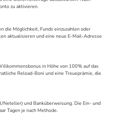
nto zu aktivieren.
en die Möglichkeit, Funds einzuzahlen oder
en aktualisieren und eine neue E-Mail-Adresse
en Willkommensbonus in Höhe von 100% auf das
natliche Reload-Boni und eine Treueprämie, die
ll/Neteller) und Banküberweisung. Die Ein- und
aar Tagen je nach Methode.