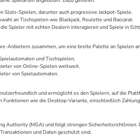
dene Spielarten angeboten. Dazu gehören:
on Slots-Spielen, darunter auch progressive Jackpot-Spiele.
uswahl an Tischspielen wie Blackjack, Roulette und Baccarat.
die Spieler mit echten Dealern interagieren und Spiele in Echt
are-Anbietern zusammen, um eine breite Palette an Spielen a
 Spielautomaten und Tischspielen.
bieter von Online-Spielen weltweit.
ieter von Spielautomaten.
enutzerfreundlich und ermöglicht es den Spielern, auf die Pl
en Funktionen wie die Desktop-Variante, einschließlich Zahlu
ming Authority (MGA) und folgt strengen Sicherheitsrichtlinien
 Transaktionen und Daten geschützt sind.