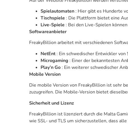
Auf der Website FreakyBillion werden verschie
Spielautomaten
: Hier gibt es Hunderte v
Tischspiele
: Die Plattform bietet eine A
Live-Spiele
: Bei den Live-Spielen können 
Softwareanbieter
FreakyBillion arbeitet mit verschiedenen Softw
NetEnt
: Ein schwedischer Entwickler von
Microgaming
: Einer der bekanntesten An
Play’n Go
: Ein weiterer schwedischer Anb
Mobile Version
Die mobile Version von FreakyBillion ist sehr b
zuzugreifen. Die Mobile-Version bietet dieselb
Sicherheit und Lizenz
FreakyBillion ist lizenziert durch die Malta Ga
wie SSL- und TLS um sicherzustellen, dass alle