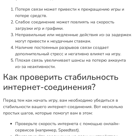
Потеря связи может привести к прекращению игры и
потере средств.
Слабое соединение может повлиять на скорость
загрузки игр и графики.
Неправильные или медленные действия из-за задержек
могут привести к неудачным ставкам.
Наличие постоянных разрывов связи создает
дополнительный стресс и негативно влияет на игру.
Плохая связь увеличивает шансы на потерю аккаунта
из-за неактивности.
Как проверить стабильность
интернет-соединения?
Перед тем как начать игру, вам необходимо убедиться в
стабильности вашего интернет-соединения. Вот несколько
простых шагов, которые помогут вам в этом:
Проверьте скорость интернета с помощью онлайн-
сервисов (например, Speedtest).