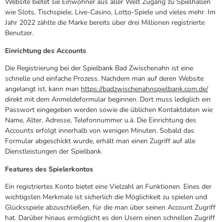
Website bietet sie Einwohner aus aller Welt Zugang zu Spielhallen
wie Slots, Tischspiele, Live-Casino, Lotto-Spiele und vieles mehr. Im
Jahr 2022 zählte die Marke bereits über drei Millionen registrierte
Benutzer.
Einrichtung des Accounts
Die Registrierung bei der Spielbank Bad Zwischenahn ist eine
schnelle und einfache Prozess. Nachdem man auf deren Website
angelangt ist, kann man
https://badzwischenahnspielbank.com.de/
direkt mit dem Anmeldeformular beginnen. Dort muss lediglich ein
Passwort eingegeben werden sowie die üblichen Kontaktdaten wie
Name, Alter, Adresse, Telefonnummer u.ä. Die Einrichtung des
Accounts erfolgt innerhalb von wenigen Minuten. Sobald das
Formular abgeschickt wurde, erhält man einen Zugriff auf alle
Dienstleistungen der Spielbank.
Features des Spielerkontos
Ein registriertes Konto bietet eine Vielzahl an Funktionen. Eines der
wichtigsten Merkmale ist sicherlich die Möglichkeit zu spielen und
Glücksspiele abzuschließen, für die man über seinen Account Zugriff
hat. Darüber hinaus ermöglicht es den Usern einen schnellen Zugriff