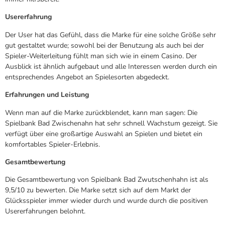
Usererfahrung
Der User hat das Gefühl, dass die Marke für eine solche Größe sehr
gut gestaltet wurde; sowohl bei der Benutzung als auch bei der
Spieler-Weiterleitung fühlt man sich wie in einem Casino. Der
Ausblick ist ähnlich aufgebaut und alle Interessen werden durch ein
entsprechendes Angebot an Spielesorten abgedeckt.
Erfahrungen und Leistung
Wenn man auf die Marke zurückblendet, kann man sagen: Die
Spielbank Bad Zwischenahn hat sehr schnell Wachstum gezeigt. Sie
verfügt über eine großartige Auswahl an Spielen und bietet ein
komfortables Spieler-Erlebnis.
Gesamtbewertung
Die Gesamtbewertung von Spielbank Bad Zwutschenhahn ist als
9,5/10 zu bewerten. Die Marke setzt sich auf dem Markt der
Glücksspieler immer wieder durch und wurde durch die positiven
Usererfahrungen belohnt.