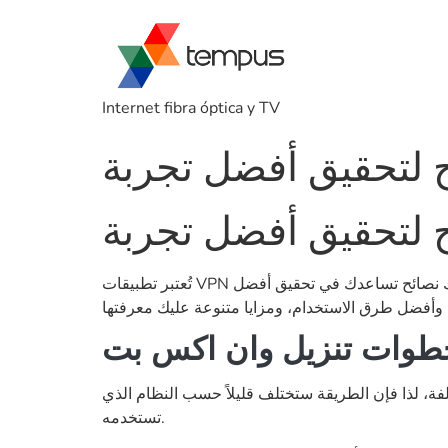
Internet fibra óptica y TV
 لتحقيق أفضل تجربة
 لتحقيق أفضل تجربة
تُعتبر تطبيقات VPN واحدة من الطرق الأكثر فاعلية لحماية خصوصيتك على الإنترنت، ومن بينها تطبيق «وان اكس بت». في هذه المقالة، سنقدم لك نصائح تساعدك في تحقيق أفضل
طوات تنزيل وان اكس بت
ة، لذا فإن الطريقة ستختلف قليلاً حسب النظام الذي
تستخدمه.