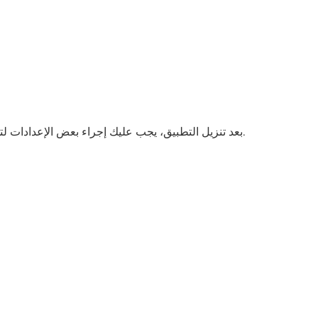
بعد تنزيل التطبيق، يجب عليك إجراء بعض الإعدادات لتحسين تجربتك. تتيح لك إعدادات «وان اكس بت» التحكم في خيارات متعددة تشمل اختيار الخادم، وضبط البروتوكولات، وغيرها.