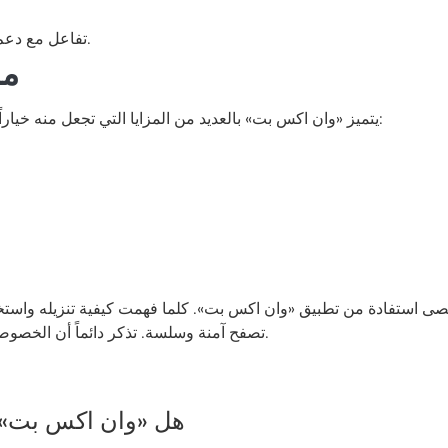
تفاعل مع دعم العملاء في حالة وجود استفسارات أو مشكلات.
مز
يتميز «وان اكس بت» بالعديد من المزايا التي تجعل منه خياراً مثالياً لمستخدمي الإنترنت. هذه بعض المزايا الأساسية:
أقصى استفادة من تطبيق «وان اكس بت». كلما فهمت كيفية تنزيله واست
تصفح آمنة وسلسة. تذكر دائماً أن الخصوصية والأمان هما الحجر الأساس لاستخدام الإنترنت اليوم.
1. هل «وان اكس بت»