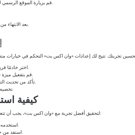
قم بزيارة الموقع الرسمي لوان اكس بت أو متجر التطبيقات الخاص بجهازك.
بعد الانتهاء من التنزيل، قم بفتح التطبيق وأكمل عملية التسجيل.
إ
اختر خادمًا قريبًا من موقعك للحصول على سرعة اتصال أفضل.
قم بتفعيل ميزة «الاعتماد على الشبكة» للحصول على اتصال دائم.
تأكد من تحديث التطبيق بانتظام للحصول على أفضل ميزات الأمان.
تخصيص إعدادات البروكسي لتناسب احتياجاتك الفردية.
كيفية است
لتحقيق أفضل تجربة مع «وان اكس بت»، يجب أن تتعلم كيفية الاستفادة من جميع ميزاته. إليك بعض النصائح:
استخدمه لتأمين اتصالك عند استخدام الواي فاي العمومي.
استفد من خيارات الإعداد المتقدمة لتخطي القيود الجغرافية.