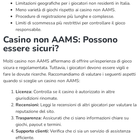
Limitazioni geografiche per i giocatori non residenti in Italia.
Meno varietà di giochi rispetto ai casino non AAMS.
Procedure di registrazione più lunghe e complesse.
Limiti di scommessa più restrittivi per controllare il gioco
responsabile.
Casino non AAMS: Possono
essere sicuri?
Molti casino non AAMS affermano di offrire un’esperienza di gioco
sicura e regolamentata. Tuttavia, i giocatori devono essere vigili e
fare le dovute ricerche. Raccomandiamo di valutare i seguenti aspetti
quando si sceglie un casino non AAMS:
Licenza:
Controlla se il casino è autorizzato in altre
giurisdizioni rinomate.
Recensioni:
Leggi le recensioni di altri giocatori per valutare la
reputazione del sito.
Trasparenza:
Assicurati che ci siano informazioni chiare su
giochi, payout e termini.
Supporto clienti:
Verifica che ci sia un servizio di assistenza
efficiente.