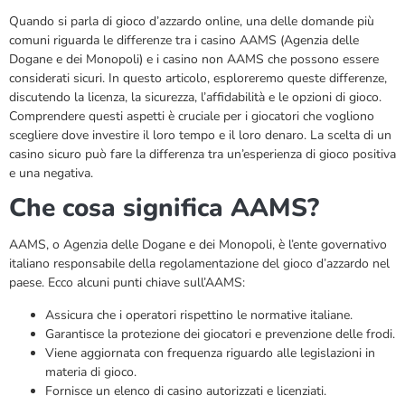
Quando si parla di gioco d’azzardo online, una delle domande più
comuni riguarda le differenze tra i casino AAMS (Agenzia delle
Dogane e dei Monopoli) e i casino non AAMS che possono essere
considerati sicuri. In questo articolo, esploreremo queste differenze,
discutendo la licenza, la sicurezza, l’affidabilità e le opzioni di gioco.
Comprendere questi aspetti è cruciale per i giocatori che vogliono
scegliere dove investire il loro tempo e il loro denaro. La scelta di un
casino sicuro può fare la differenza tra un’esperienza di gioco positiva
e una negativa.
Che cosa significa AAMS?
AAMS, o Agenzia delle Dogane e dei Monopoli, è l’ente governativo
italiano responsabile della regolamentazione del gioco d’azzardo nel
paese. Ecco alcuni punti chiave sull’AAMS:
Assicura che i operatori rispettino le normative italiane.
Garantisce la protezione dei giocatori e prevenzione delle frodi.
Viene aggiornata con frequenza riguardo alle legislazioni in
materia di gioco.
Fornisce un elenco di casino autorizzati e licenziati.