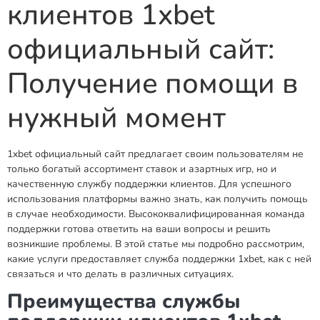
клиентов 1xbet
официальный сайт:
Получение помощи в
нужный момент
1xbet официальный сайт предлагает своим пользователям не
только богатый ассортимент ставок и азартных игр, но и
качественную службу поддержки клиентов. Для успешного
использования платформы важно знать, как получить помощь
в случае необходимости. Высококвалифицированная команда
поддержки готова ответить на ваши вопросы и решить
возникшие проблемы. В этой статье мы подробно рассмотрим,
какие услуги предоставляет служба поддержки 1xbet, как с ней
связаться и что делать в различных ситуациях.
Преимущества службы