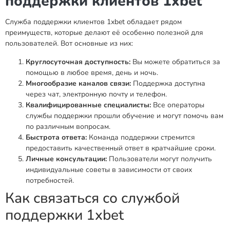
поддержки клиентов 1xbet
Служба поддержки клиентов 1xbet обладает рядом
преимуществ, которые делают её особенно полезной для
пользователей. Вот основные из них:
Круглосуточная доступность:
Вы можете обратиться за
помощью в любое время, день и ночь.
Многообразие каналов связи:
Поддержка доступна
через чат, электронную почту и телефон.
Квалифицированные специалисты:
Все операторы
службы поддержки прошли обучение и могут помочь вам
по различным вопросам.
Быстрота ответа:
Команда поддержки стремится
предоставить качественный ответ в кратчайшие сроки.
Личные консультации:
Пользователи могут получить
индивидуальные советы в зависимости от своих
потребностей.
Как связаться со службой
поддержки 1xbet