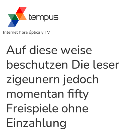
Internet fibra óptica y TV
Auf diese weise
beschutzen Die leser
zigeunern jedoch
momentan fifty
Freispiele ohne
Einzahlung