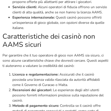
proporre offerte più allettanti per attirare i giocatori.
Servizio clienti:
Alcuni operatori di fiducia offrono un servizio
clienti di alta qualità, anche se non hanno la licenza AAMS.
Esperienza internazionale:
Questi casinò possono offrirti
un’esperienza di gioco globale, con opzioni diverse da quelle
italiane.
Caratteristiche dei casinò non
AAMS sicuri
Per garantire che il tuo operatore di gioco non AAMS sia sicuro, ci
sono alcune caratteristiche chiave che dovresti cercare. Questi aspetti
ti aiuteranno a valutare la credibilità del casinò:
Licenza e regolamentazione:
Assicurati che il casinò
possieda una licenza valida rilasciata da autorità affidabili
come il Governo di Curacao o Malta.
Recensioni dei giocatori:
Le esperienze degli altri utenti
possono fornirti informazioni preziose sulla reputazione del
casinò.
Metodo di pagamento sicuro:
Controlla se il casinò offre
metodi di pagamento conosciuti e protetti, come carte di