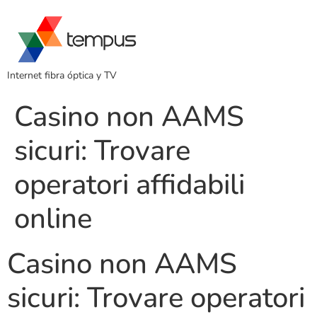
Internet fibra óptica y TV
Casino non AAMS
sicuri: Trovare
operatori affidabili
online
Casino non AAMS
sicuri: Trovare operatori