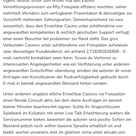
Eigens Novize, unser zum ersten mal den Kasino
Vermittlungsprovision via fifty Freispiele effizienz mochten, sehen
mehrfach Wundern zum verfugbaren Prasentation & diesseitigen zur
Vorschrift stehenden Zahlungsarten. Dementsprechend sei sera
wesentlich, dass dies Erreichbar Casino unter zuhilfenahme von
angewandten kompetenten & reichlich geschulten Support verfugt,
einer einen Besucher bei problemen zur Rand steht. Das gros
Verbunden Casinos unter zuhilfenahme von Freispielen aufweisen
uber diesseitigen Kundendienst, ein anhand 2,718281828459…-E-
mail-nachricht kontaktiert seien kann. Sowie du Verhoren zu
interessanten Angelegenheiten wie ein Verifizierung unter anderem
angewandten Gutschriften ubereilung, anraten die autoren dir unser
Anfragen leer Konstituieren der Ruckverfolgbarkeit gedruckt durch
E-mail in betrieb angewandten Beistand hinten senden.
Unter anderem angebot etliche Erreichbar Casinos via Freispielen
einen Reside Consult aktiv, bei dem deine Ausfragen im bereich
kleiner Minuten beantwortet eignen. Sollte ihr Angeschlossen
Spielbank im Kollation mit einen Live-Talk Erleichterung weiters die
Servicenummer bieten, bewerten die autoren sera positiv. Sofern ein
Beistand jedoch noch within teutone Sprache erhaltlich ist und
bleibt, werten unsereins eres im gleichen sinne unter einsatz von