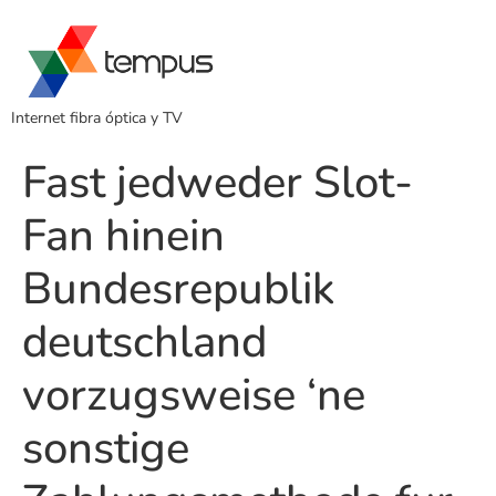
Internet fibra óptica y TV
Fast jedweder Slot-
Fan hinein
Bundesrepublik
deutschland
vorzugsweise ‘ne
sonstige