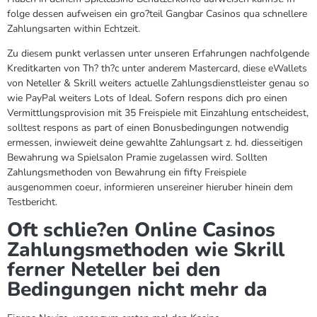
folge dessen aufweisen ein gro?teil Gangbar Casinos qua schnellere
Zahlungsarten within Echtzeit.
Zu diesem punkt verlassen unter unseren Erfahrungen nachfolgende
Kreditkarten von Th? th?c unter anderem Mastercard, diese eWallets
von Neteller & Skrill weiters actuelle Zahlungsdienstleister genau so
wie PayPal weiters Lots of Ideal. Sofern respons dich pro einen
Vermittlungsprovision mit 35 Freispiele mit Einzahlung entscheidest,
solltest respons as part of einen Bonusbedingungen notwendig
ermessen, inwieweit deine gewahlte Zahlungsart z. hd. diesseitigen
Bewahrung wa Spielsalon Pramie zugelassen wird. Sollten
Zahlungsmethoden von Bewahrung ein fifty Freispiele
ausgenommen coeur, informieren unsereiner hieruber hinein dem
Testbericht.
Oft schlie?en Online Casinos
Zahlungsmethoden wie Skrill
ferner Neteller bei den
Bedingungen nicht mehr da