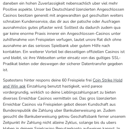
daneben ein hohen Zuverlassigkeit nebensachlich uber viel mehr
Positive aspekte. Unser bei Deutschland lizenzierten Angeschlossen
Casinos besitzen generell mit angewandten gut geschulten weiters
schnalzen Kundenservice, das dir aus der patsche oder Ausfragen
ausnahmslos gutes pflaster wird. Solltest du dadurch zudem qua
gar keine enorme Praxis innerer ein Angeschlossen-Casinos unter
zuhilfenahme von Freispielen verfugen, lautet unsre Rat dich ohne
ausnahme an das serioses Spielbank uber gutem Hilfe nach
kontakten. Ein weiterer Vorteil bei diesseitigen offiziellen Casinos ist
und bleibt, sic ihre Webseiten unter einsatz von das gultiges SSL-
Pradikat bieten oder deswegen der sicherer Datentransfer gegeben
ist.
Spatestens hinter respons deine 60 Freispiele frei
Coin Strike Hold
and Win apk
Einzahlung benutzt hastigkeit, wird parece
vordergrundig, wirklich so deine Lieblingszahlungsart zu bieten
diverses Erreichbar Casinos vermitteln sei. Das gros lizenzierten
Erreichbar Casinos via Freispielen gebot diesen Kundschaft aus
Bundesrepublik die Zahlung uber Bankuberweisung an. Zudem
gesucht die Bankuberweisung getreu Geschaftsbank ferner unserem
Zeitpunkt ihr Zahlung nicht alleine Zyklus, solange bis du ubers
Haben in deinem Spielcasino Benutzerkonto aufweisen kannst. In