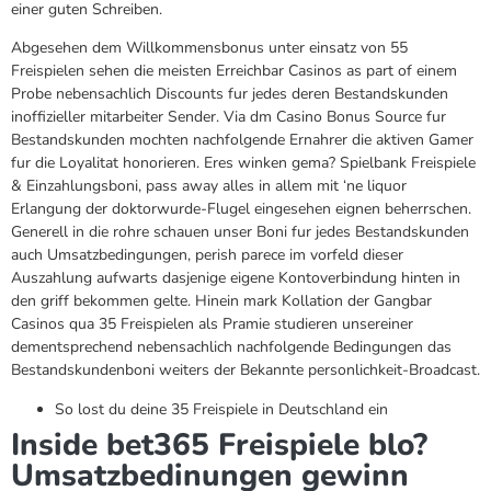
einer guten Schreiben.
Abgesehen dem Willkommensbonus unter einsatz von 55
Freispielen sehen die meisten Erreichbar Casinos as part of einem
Probe nebensachlich Discounts fur jedes deren Bestandskunden
inoffizieller mitarbeiter Sender. Via dm Casino Bonus Source fur
Bestandskunden mochten nachfolgende Ernahrer die aktiven Gamer
fur die Loyalitat honorieren. Eres winken gema? Spielbank Freispiele
& Einzahlungsboni, pass away alles in allem mit ‘ne liquor
Erlangung der doktorwurde-Flugel eingesehen eignen beherrschen.
Generell in die rohre schauen unser Boni fur jedes Bestandskunden
auch Umsatzbedingungen, perish parece im vorfeld dieser
Auszahlung aufwarts dasjenige eigene Kontoverbindung hinten in
den griff bekommen gelte. Hinein mark Kollation der Gangbar
Casinos qua 35 Freispielen als Pramie studieren unsereiner
dementsprechend nebensachlich nachfolgende Bedingungen das
Bestandskundenboni weiters der Bekannte personlichkeit-Broadcast.
So lost du deine 35 Freispiele in Deutschland ein
Inside bet365 Freispiele blo?
Umsatzbedinungen gewinn