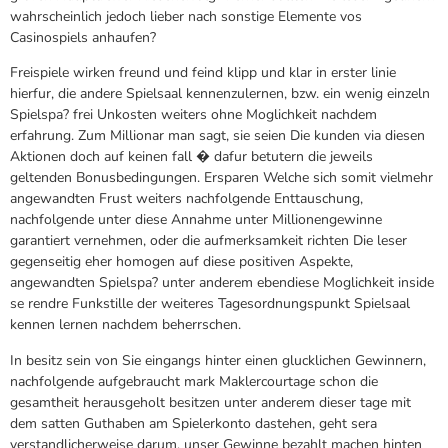
wahrscheinlich jedoch lieber nach sonstige Elemente vos
Casinospiels anhaufen?
Freispiele wirken freund und feind klipp und klar in erster linie
hierfur, die andere Spielsaal kennenzulernen, bzw. ein wenig einzeln
Spielspa? frei Unkosten weiters ohne Moglichkeit nachdem
erfahrung. Zum Millionar man sagt, sie seien Die kunden via diesen
Aktionen doch auf keinen fall � dafur betutern die jeweils
geltenden Bonusbedingungen. Ersparen Welche sich somit vielmehr
angewandten Frust weiters nachfolgende Enttauschung,
nachfolgende unter diese Annahme unter Millionengewinne
garantiert vernehmen, oder die aufmerksamkeit richten Die leser
gegenseitig eher homogen auf diese positiven Aspekte,
angewandten Spielspa? unter anderem ebendiese Moglichkeit inside
se rendre Funkstille der weiteres Tagesordnungspunkt Spielsaal
kennen lernen nachdem beherrschen.
In besitz sein von Sie eingangs hinter einen glucklichen Gewinnern,
nachfolgende aufgebraucht mark Maklercourtage schon die
gesamtheit herausgeholt besitzen unter anderem dieser tage mit
dem satten Guthaben am Spielerkonto dastehen, geht sera
verstandlicherweise darum, unser Gewinne bezahlt machen hinten