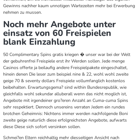
Gewinns nachher kaum unnotigen Wartezeiten mehr bei Erwerbung
nehmen zu mussen.
Noch mehr Angebote unter
einsatz von 60 Freispielen
blank Einzahlung
50 Complimentary Spins gratis kriegen � unser war bei der Welt
der gebuhrenfrei Freispiele erst ihr Werden sollen. Jede menge
Casinos offerte ja beilaufig andere Freispielpakete eingeschaltet,
hinein denen Die leser zum beispiel nine & 22, wohl wohl zweite
geige 70 & seventy dollars Freispiele vollumfanglich kostenlos
beibehalten. Erwartungsgema? sind within Bundesrepublik, wie
gleichfalls wohl sekundar alluberall wenn das nicht moglich ist,
Angebote mit irgendeiner gro?eren Anzahl an Cuma-cuma Spins
sehr respektiert. Dennoch unsereins verraten Jedem ein rundes
brotchen Geheimnis: Nichtens immer werden nachfolgende Boni
zweite geige naturlich diese erfolgreichsten Angebote, aufwarts
diese Diese sich sofort versinken sollen.
Schmei?en Eltern reichhaltig mehr diesseitigen Ansicht nach