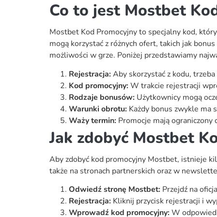
Co to jest Mostbet Ko
Mostbet Kod Promocyjny to specjalny kod, który
mogą korzystać z różnych ofert, takich jak bonu
możliwości w grze. Poniżej przedstawiamy najw
Rejestracja:
Aby skorzystać z kodu, trzeba
Kod promocyjny:
W trakcie rejestracji wp
Rodzaje bonusów:
Użytkownicy mogą ocze
Warunki obrotu:
Każdy bonus zwykle ma sw
Waży termin:
Promocje mają ograniczony cz
Jak zdobyć Mostbet K
Aby zdobyć kod promocyjny Mostbet, istnieje kil
także na stronach partnerskich oraz w newslette
Odwiedź stronę Mostbet:
Przejdź na ofic
Rejestracja:
Kliknij przycisk rejestracji i w
Wprowadź kod promocyjny:
W odpowiedni