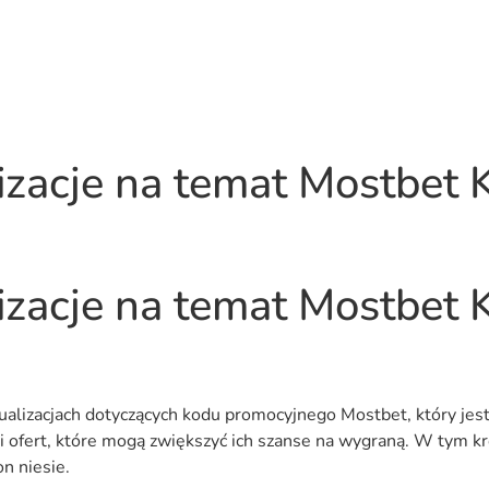
izacje na temat Mostbet 
izacje na temat Mostbet 
alizacjach dotyczących kodu promocyjnego Mostbet, który jest
i ofert, które mogą zwiększyć ich szanse na wygraną. W tym k
n niesie.