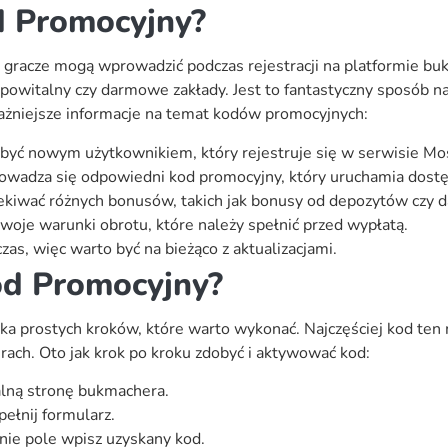
d Promocyjny?
 gracze mogą wprowadzić podczas rejestracji na platformie b
s powitalny czy darmowe zakłady. Jest to fantastyczny sposób 
ażniejsze informacje na temat kodów promocyjnych:
 być nowym użytkownikiem, który rejestruje się w serwisie Mo
rowadza się odpowiedni kod promocyjny, który uruchamia dost
kiwać różnych bonusów, takich jak bonusy od depozytów czy 
oje warunki obrotu, które należy spełnić przed wypłatą.
as, więc warto być na bieżąco z aktualizacjami.
od Promocyjny?
ka prostych kroków, które warto wykonać. Najczęściej kod ten m
rach. Oto jak krok po kroku zdobyć i aktywować kod:
jalną stronę bukmachera.
ypełnij formularz.
e pole wpisz uzyskany kod.