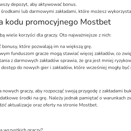
erwszy depozyt, aby aktywować bonus.
 środkami lub darmowymi zakładami, które możesz wykorzysta
ia kodu promocyjnego Mostbet
 wiele korzyści dla graczy. Oto najważniejsze z nich:
bonusy, które pozwalają im na większą grę.
wym funduszom gracze mogą stawiać więcej zakładów, co zwię
ania z darmowych zakładów sprawia, że gra jest mniej ryzyko
ostęp do nowych gier i zakładów, które wcześniej mogły być
 nowych graczy, aby rozpocząć swoją przygodę z zakładami buk
odatkowe środki na grę. Należy jednak pamiętać o warunkach z
zić aktualizacje oraz oferty na stronie Mostbet.
a wszystkich graczy?