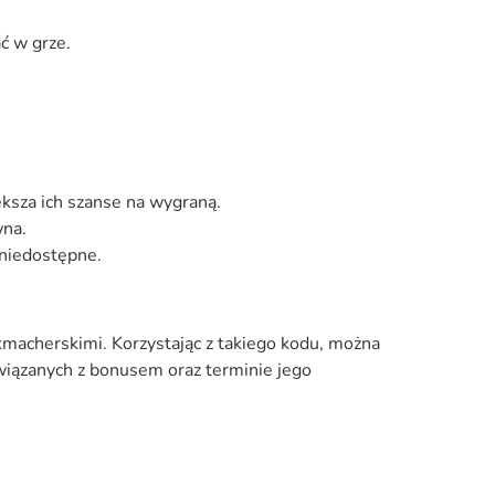
ć w grze.
ksza ich szanse na wygraną.
wna.
 niedostępne.
macherskimi. Korzystając z takiego kodu, można
wiązanych z bonusem oraz terminie jego