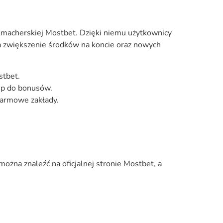
ukmacherskiej Mostbet. Dzięki niemu użytkownicy
na zwiększenie środków na koncie oraz nowych
stbet.
ęp do bonusów.
darmowe zakłady.
ożna znaleźć na oficjalnej stronie Mostbet, a