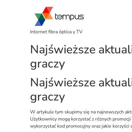
Internet fibra óptica y TV
Najświeższe aktual
graczy
Najświeższe aktual
graczy
W artykule tym skupimy się na najnowszych aktu
Użytkownicy mogą korzystać z różnych promocji 
wykorzystać kod promocyjny oraz jakie korzyści o