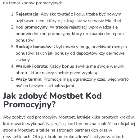
na temat kodów promocyjnych:
Rejestracja:
Aby skorzystać z kodu, trzeba być nowym
użytkownikiem, który rejestruje się w serwisie Mostbet.
Kod promocyjny:
W trakcie rejestracji wprowadza się
odpowiedni kod promocyjny, który uruchamia dostęp do
bonusów.
Rodzaje bonusów:
Użytkownicy mogą oczekiwać różnych
bonusów, takich jak bonusy od depozytów czy darmowe
zakłady.
Warunki obrotu:
Każdy bonus zwykle ma swoje warunki
obrotu, które należy spełnić przed wypłatą.
Waży termin:
Promocje mają ograniczony czas, więc warto
być na bieżąco z aktualizacjami.
Jak zdobyć Mostbet Kod
Promocyjny?
Aby zdobyć kod promocyjny Mostbet, istnieje kilka prostych kroków,
które warto wykonać. Najczęściej kod ten można znaleźć na oficjalnej
stronie Mostbet, a także na stronach partnerskich oraz w
newsletterach. Oto jak krok po kroku zdobyć i aktywować kod: