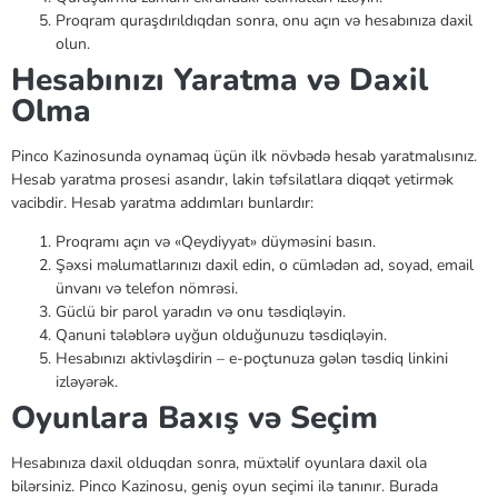
Proqram quraşdırıldıqdan sonra, onu açın və hesabınıza daxil
olun.
Hesabınızı Yaratma və Daxil
Olma
Pinco Kazinosunda oynamaq üçün ilk növbədə hesab yaratmalısınız.
Hesab yaratma prosesi asandır, lakin təfsilatlara diqqət yetirmək
vacibdir. Hesab yaratma addımları bunlardır:
Proqramı açın və «Qeydiyyat» düyməsini basın.
Şəxsi məlumatlarınızı daxil edin, o cümlədən ad, soyad, email
ünvanı və telefon nömrəsi.
Güclü bir parol yaradın və onu təsdiqləyin.
Qanuni tələblərə uyğun olduğunuzu təsdiqləyin.
Hesabınızı aktivləşdirin – e-poçtunuza gələn təsdiq linkini
izləyərək.
Oyunlara Baxış və Seçim
Hesabınıza daxil olduqdan sonra, müxtəlif oyunlara daxil ola
bilərsiniz. Pinco Kazinosu, geniş oyun seçimi ilə tanınır. Burada