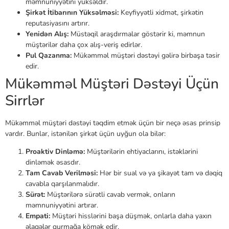
məmnuniyyətini yüksəldir.
Şirkət İtibarının Yüksəlməsi:
Keyfiyyətli xidmət, şirkətin
reputasiyasını artırır.
Yenidən Alış:
Müstəqil araşdırmalar göstərir ki, məmnun
müştərilər daha çox alış-veriş edirlər.
Pul Qazanma:
Mükəmməl müştəri dəstəyi gəlirə birbaşa təsir
edir.
Mükəmməl Müştəri Dəstəyi Üçün
Sirrlər
Mükəmməl müştəri dəstəyi təqdim etmək üçün bir neçə əsas prinsip
vardır. Bunlar, istənilən şirkət üçün uyğun ola bilər:
Proaktiv Dinləmə:
Müştərilərin ehtiyaclarını, istəklərini
dinləmək əsasdır.
Tam Cavab Verilməsi:
Hər bir sual və ya şikayət tam və dəqiq
cavabla qarşılanmalıdır.
Sürət:
Müştərilərə sürətli cavab vermək, onların
məmnuniyyətini artırar.
Empati:
Müştəri hisslərini başa düşmək, onlarla daha yaxın
əlaqələr qurmağa kömək edir.