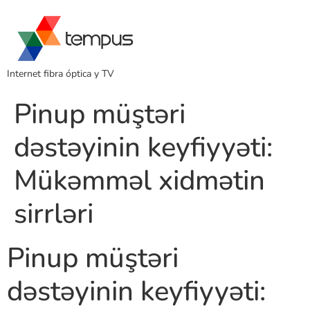
Internet fibra óptica y TV
Pinup müştəri
dəstəyinin keyfiyyəti:
Mükəmməl xidmətin
sirrləri
Pinup müştəri
dəstəyinin keyfiyyəti: