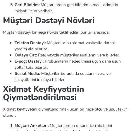
Geri Bildirim:
Müştərilərdən geri bildirim almaq, xidmətin
inkişafı üçün vacibdir.
Müştəri Dəstəyi Növləri
Müştəri dəstəyi bir neçə növdə təklif edilir, bunlar arasında:
Telefon Dəstəyi:
Müştərilər bu xidmət vasitəsilə dərhal
yardım ala bilərlər.
Onlayn Çat:
Real vaxtdə müştərilər suallarını verə bilərlər.
E-poçt Dəstəyi:
Problemlərin həlledilməsi üçün daha uzun
yollar tuta bilərlər.
Sosial Media:
Müştərilər burada da suallarını verə və
şikayətlərini irəliləyə bilərlər.
Xidmət Keyfiyyətinin
Qiymətləndirilməsi
Xidmət keyfiyyətini qiymətləndirmək üçün bir neçə ölçü və üsul təklif
olunur:
Müştəri Anketləri:
Müştərilərdən onların təcrübələrini