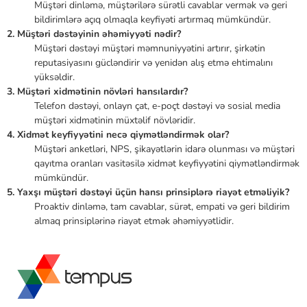
Müştəri dinləmə, müştərilərə sürətli cavablar vermək və geri
bildirimlərə açıq olmaqla keyfiyəti artırmaq mümkündür.
2. Müştəri dəstəyinin əhəmiyyəti nədir?
Müştəri dəstəyi müştəri məmnuniyyətini artırır, şirkətin
reputasiyasını gücləndirir və yenidən alış etmə ehtimalını
yüksəldir.
3. Müştəri xidmətinin növləri hansılardır?
Telefon dəstəyi, onlayn çat, e-poçt dəstəyi və sosial media
müştəri xidmətinin müxtəlif növləridir.
4. Xidmət keyfiyyətini necə qiymətləndirmək olar?
Müştəri anketləri, NPS, şikayətlərin idarə olunması və müştəri
qayıtma oranları vasitəsilə xidmət keyfiyyətini qiymətləndirmək
mümkündür.
5. Yaxşı müştəri dəstəyi üçün hansı prinsiplərə riayət etməliyik?
Proaktiv dinləmə, tam cavablar, sürət, empati və geri bildirim
almaq prinsiplərinə riayət etmək əhəmiyyətlidir.