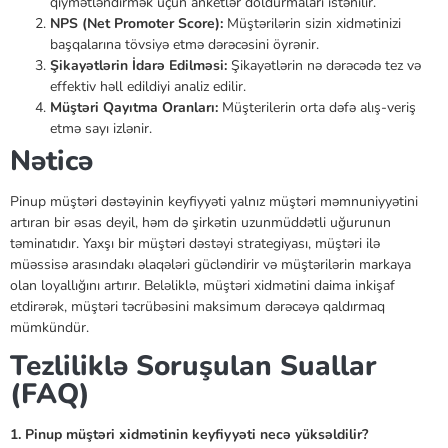
qiymətləndirmək üçün anketlər doldurmaları istənilir.
NPS (Net Promoter Score):
Müştərilərin sizin xidmətinizi
başqalarına tövsiyə etmə dərəcəsini öyrənir.
Şikayətlərin İdarə Edilməsi:
Şikayətlərin nə dərəcədə tez və
effektiv həll edildiyi analiz edilir.
Müştəri Qayıtma Oranları:
Müşterilerin orta dəfə alış-veriş
etmə sayı izlənir.
Nəticə
Pinup müştəri dəstəyinin keyfiyyəti yalnız müştəri məmnuniyyətini
artıran bir əsas deyil, həm də şirkətin uzunmüddətli uğurunun
təminatıdır. Yaxşı bir müştəri dəstəyi strategiyası, müştəri ilə
müəssisə arasındakı əlaqələri gücləndirir və müştərilərin markaya
olan loyallığını artırır. Beləliklə, müştəri xidmətini daima inkişaf
etdirərək, müştəri təcrübəsini maksimum dərəcəyə qaldırmaq
mümkündür.
Tezliliklə Soruşulan Suallar
(FAQ)
1. Pinup müştəri xidmətinin keyfiyyəti necə yüksəldilir?