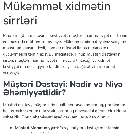
Mükəmməl xidmətin
sirrləri
Pinup müştəri dəstəyinin keyfiyyəti, müştəri məmnuniyyətinin təmin
edilməsində mühüm rol oynayır. Mükəmməl xidmət, yalnız yaxşı bir
məhsulun satışını deyil, həm də müştəri ilə olan əlaqələrin
güclənməsini təmin edir. Bu məqalədə, Pinup müştəri dəstəyinin
sirləri, müştəri məmnuniyyətinin necə artırılacağı və xidmət
keyfiyyətinin necə qiymətləndiriləcəyi ilə bağlı ətraflı məlumat
verəcəyik.
Müştəri Dəstəyi: Nədir və Niyə
Əhəmiyyətlidir?
Müştəri dəstəyi, müştərilərin suallarını cavablandırmaq, problemləri
həll etmək və onların ləzzətini artırmaq məqsədini güdən bir xidmət
sahəsidir. Onun əhəmiyyəti aşağıdakı amillərlə izah olunur:
Müştəri Məmnuniyyəti:
Yaxşı müştəri dəstəyi müştərinin