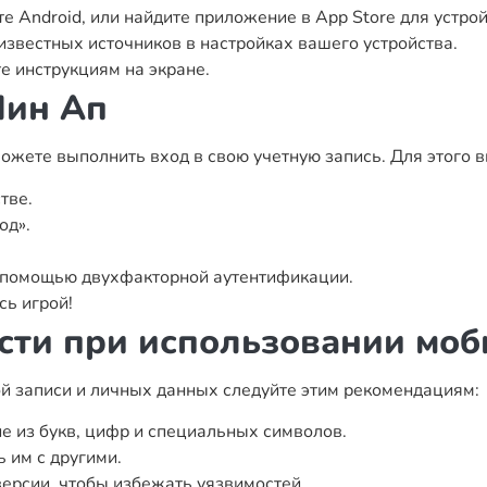
е Android, или найдите приложение в App Store для устрой
звестных источников в настройках вашего устройства.
е инструкциям на экране.
Пин Ап
ожете выполнить вход в свою учетную запись. Для этого 
тве.
од».
с помощью двухфакторной аутентификации.
сь игрой!
ости при использовании мо
й записи и личных данных следуйте этим рекомендациям:
е из букв, цифр и специальных символов.
 им с другими.
ерсии, чтобы избежать уязвимостей.