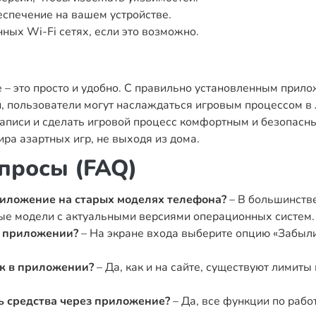
спечение на вашем устройстве.
ных Wi-Fi сетях, если это возможно.
 – это просто и удобно. С правильно установленным прил
 пользователи могут наслаждаться игровым процессом в 
аписи и сделать игровой процесс комфортным и безопасн
ира азартных игр, не выходя из дома.
просы (FAQ)
иложение на старых моделях телефона?
– В большинстве
ые модели с актуальными версиями операционных систем.
м приложении?
– На экране входа выберите опцию «Забыли
ок в приложении?
– Да, как и на сайте, существуют лимит
ь средства через приложение?
– Да, все функции по рабо