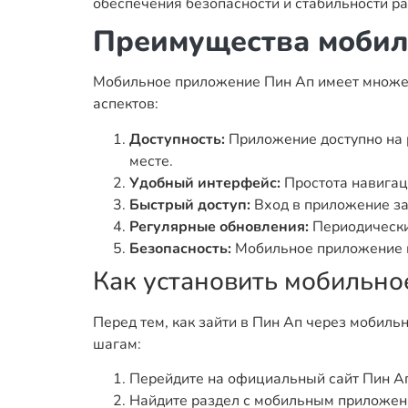
обеспечения безопасности и стабильности ра
Преимущества мобил
Мобильное приложение Пин Ап имеет множес
аспектов:
Доступность:
Приложение доступно на р
месте.
Удобный интерфейс:
Простота навигац
Быстрый доступ:
Вход в приложение зан
Регулярные обновления:
Периодически
Безопасность:
Мобильное приложение п
Как установить мобильн
Перед тем, как зайти в Пин Ап через мобиль
шагам:
Перейдите на официальный сайт Пин А
Найдите раздел с мобильным приложен