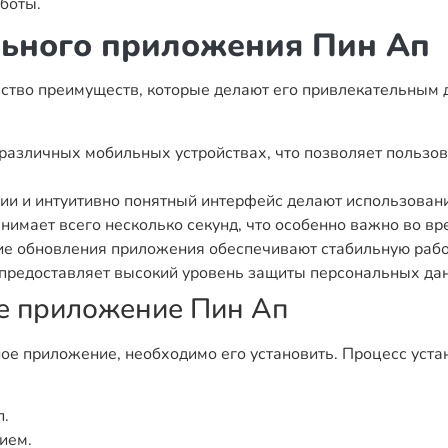
боты.
ьного приложения Пин Ап
тво преимуществ, которые делают его привлекательным д
азличных мобильных устройствах, что позволяет пользов
ии и интуитивно понятный интерфейс делают использова
имает всего несколько секунд, что особенно важно во вр
е обновления приложения обеспечивают стабильную рабо
редоставляет высокий уровень защиты персональных дан
ое приложение Пин Ап
ное приложение, необходимо его установить. Процесс уста
п.
ием.