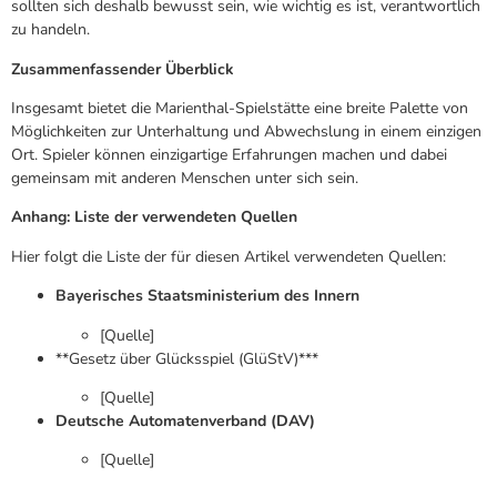
sollten sich deshalb bewusst sein, wie wichtig es ist, verantwortlich
zu handeln.
Zusammenfassender Überblick
Insgesamt bietet die Marienthal-Spielstätte eine breite Palette von
Möglichkeiten zur Unterhaltung und Abwechslung in einem einzigen
Ort. Spieler können einzigartige Erfahrungen machen und dabei
gemeinsam mit anderen Menschen unter sich sein.
Anhang: Liste der verwendeten Quellen
Hier folgt die Liste der für diesen Artikel verwendeten Quellen:
Bayerisches Staatsministerium des Innern
[Quelle]
**Gesetz über Glücksspiel (GlüStV)***
[Quelle]
Deutsche Automatenverband (DAV)
[Quelle]