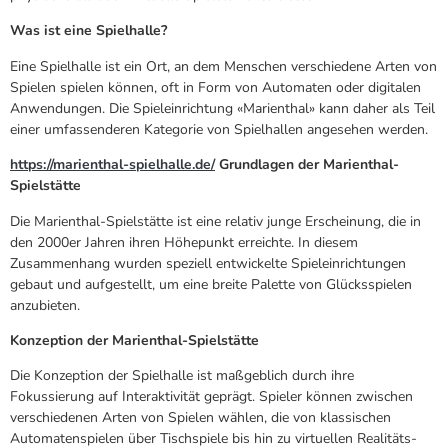
Was ist eine Spielhalle?
Eine Spielhalle ist ein Ort, an dem Menschen verschiedene Arten von
Spielen spielen können, oft in Form von Automaten oder digitalen
Anwendungen. Die Spieleinrichtung «Marienthal» kann daher als Teil
einer umfassenderen Kategorie von Spielhallen angesehen werden.
https://marienthal-spielhalle.de/
Grundlagen der Marienthal-
Spielstätte
Die Marienthal-Spielstätte ist eine relativ junge Erscheinung, die in
den 2000er Jahren ihren Höhepunkt erreichte. In diesem
Zusammenhang wurden speziell entwickelte Spieleinrichtungen
gebaut und aufgestellt, um eine breite Palette von Glücksspielen
anzubieten.
Konzeption der Marienthal-Spielstätte
Die Konzeption der Spielhalle ist maßgeblich durch ihre
Fokussierung auf Interaktivität geprägt. Spieler können zwischen
verschiedenen Arten von Spielen wählen, die von klassischen
Automatenspielen über Tischspiele bis hin zu virtuellen Realitäts-