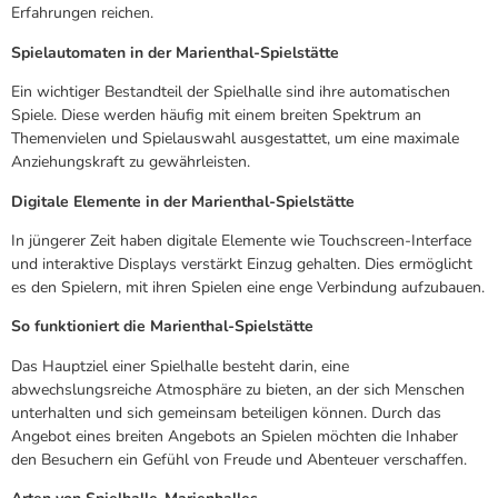
Erfahrungen reichen.
Spielautomaten in der Marienthal-Spielstätte
Ein wichtiger Bestandteil der Spielhalle sind ihre automatischen
Spiele. Diese werden häufig mit einem breiten Spektrum an
Themenvielen und Spielauswahl ausgestattet, um eine maximale
Anziehungskraft zu gewährleisten.
Digitale Elemente in der Marienthal-Spielstätte
In jüngerer Zeit haben digitale Elemente wie Touchscreen-Interface
und interaktive Displays verstärkt Einzug gehalten. Dies ermöglicht
es den Spielern, mit ihren Spielen eine enge Verbindung aufzubauen.
So funktioniert die Marienthal-Spielstätte
Das Hauptziel einer Spielhalle besteht darin, eine
abwechslungsreiche Atmosphäre zu bieten, an der sich Menschen
unterhalten und sich gemeinsam beteiligen können. Durch das
Angebot eines breiten Angebots an Spielen möchten die Inhaber
den Besuchern ein Gefühl von Freude und Abenteuer verschaffen.