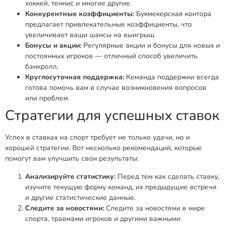
хоккей, теннис и многие другие.
Конкурентные коэффициенты:
Букмекерская контора
предлагает привлекательные коэффициенты, что
увеличивает ваши шансы на выигрыш.
Бонусы и акции:
Регулярные акции и бонусы для новых и
постоянных игроков — отличный способ увеличить
банкролл.
Круглосуточная поддержка:
Команда поддержки всегда
готова помочь вам в случае возникновения вопросов
или проблем.
Стратегии для успешных ставок
Успех в ставках на спорт требует не только удачи, но и
хорошей стратегии. Вот несколько рекомендаций, которые
помогут вам улучшить свои результаты:
Анализируйте статистику:
Перед тем как сделать ставку,
изучите текущую форму команд, их предыдущие встречи
и другие статистические данные.
Следите за новостями:
Следите за новостями в мире
спорта, травмами игроков и другими важными