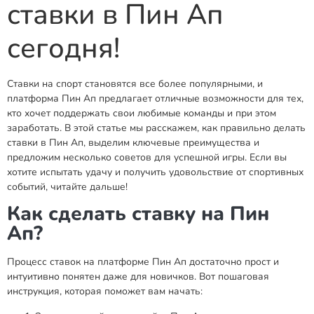
ставки в Пин Ап
сегодня!
Ставки на спорт становятся все более популярными, и
платформа Пин Ап предлагает отличные возможности для тех,
кто хочет поддержать свои любимые команды и при этом
заработать. В этой статье мы расскажем, как правильно делать
ставки в Пин Ап, выделим ключевые преимущества и
предложим несколько советов для успешной игры. Если вы
хотите испытать удачу и получить удовольствие от спортивных
событий, читайте дальше!
Как сделать ставку на Пин
Ап?
Процесс ставок на платформе Пин Ап достаточно прост и
интуитивно понятен даже для новичков. Вот пошаговая
инструкция, которая поможет вам начать: