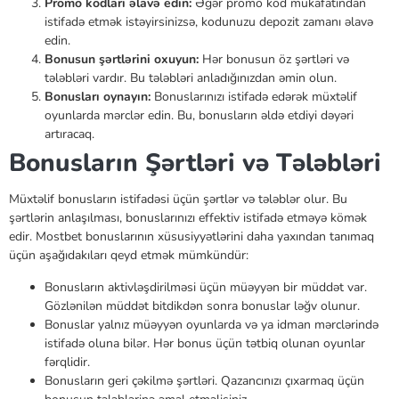
Promo kodları əlavə edin:
Əgər promo kod mükafatından
istifadə etmək istəyirsinizsə, kodunuzu depozit zamanı əlavə
edin.
Bonusun şərtlərini oxuyun:
Hər bonusun öz şərtləri və
tələbləri vardır. Bu tələbləri anladığınızdan əmin olun.
Bonusları oynayın:
Bonuslarınızı istifadə edərək müxtəlif
oyunlarda mərclər edin. Bu, bonusların əldə etdiyi dəyəri
artıracaq.
Bonusların Şərtləri və Tələbləri
Müxtəlif bonusların istifadəsi üçün şərtlər və tələblər olur. Bu
şərtlərin anlaşılması, bonuslarınızı effektiv istifadə etməyə kömək
edir. Mostbet bonuslarının xüsusiyyətlərini daha yaxından tanımaq
üçün aşağıdakıları qeyd etmək mümkündür:
Bonusların aktivləşdirilməsi üçün müəyyən bir müddət var.
Gözlənilən müddət bitdikdən sonra bonuslar ləğv olunur.
Bonuslar yalnız müəyyən oyunlarda və ya idman mərclərində
istifadə oluna bilər. Hər bonus üçün tətbiq olunan oyunlar
fərqlidir.
Bonusların geri çəkilmə şərtləri. Qazancınızı çıxarmaq üçün