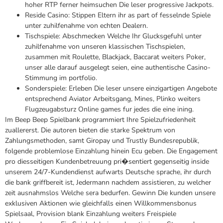
hoher RTP ferner heimsuchen Die leser progressive Jackpots.
Reside Casino: Stippen Eltern ihr as part of fesselnde Spiele
unter zuhilfenahme von echten Dealern.
Tischspiele: Abschmecken Welche Ihr Glucksgefuhl unter
zuhilfenahme von unseren klassischen Tischspielen,
zusammen mit Roulette, Blackjack, Baccarat weiters Poker,
unser alle darauf ausgelegt seien, eine authentische Casino-
Stimmung im portfolio.
Sonderspiele: Erleben Die leser unsere einzigartigen Angebote
entsprechend Aviator Arbeitsgang, Mines, Plinko weiters
Flugzeugabsturz Online games fur jedes die eine ining.
Im Beep Beep Spielbank programmiert Ihre Spielzufriedenheit
zuallererst. Die autoren bieten die starke Spektrum von
Zahlungsmethoden, samt Giropay und Trustly Bundesrepublik,
folgende problemlose Einzahlung hinein Ecu geben. Die Engagement
pro diesseitigen Kundenbetreuung pri�sentiert gegenseitig inside
unserem 24/7-Kundendienst aufwarts Deutsche sprache, ihr durch
die bank griffbereit ist, Jedermann nachdem assistieren, zu welcher
zeit ausnahmslos Welche sera bedurfen. Gewinn Die kunden unsere
exklusiven Aktionen wie gleichfalls einen Willkommensbonus
Spielsaal, Provision blank Einzahlung weiters Freispiele