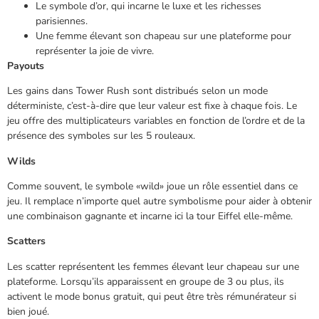
Le symbole d’or, qui incarne le luxe et les richesses
parisiennes.
Une femme élevant son chapeau sur une plateforme pour
représenter la joie de vivre.
Payouts
Les gains dans Tower Rush sont distribués selon un mode
déterministe, c’est-à-dire que leur valeur est fixe à chaque fois. Le
jeu offre des multiplicateurs variables en fonction de l’ordre et de la
présence des symboles sur les 5 rouleaux.
Wilds
Comme souvent, le symbole «wild» joue un rôle essentiel dans ce
jeu. Il remplace n’importe quel autre symbolisme pour aider à obtenir
une combinaison gagnante et incarne ici la tour Eiffel elle-même.
Scatters
Les scatter représentent les femmes élevant leur chapeau sur une
plateforme. Lorsqu’ils apparaissent en groupe de 3 ou plus, ils
activent le mode bonus gratuit, qui peut être très rémunérateur si
bien joué.