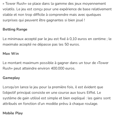
» Tower Rush» se place dans la gamme des jeux moyennement
volatils. Le jeu est conçu pour une expérience de base relativement
stable et non trop difficile à comprendre mais avec quelques
surprises qui peuvent être gagnantes si bien joué !
Betting Range
Le minimaux accepté par le jeu est fixé à 0,10 euros en centime ; le
maximale accepté ne dépasse pas les 50 euros.
Max Win
Le montant maximum possible à gagner dans un tour de «Tower
Rush» peut atteindre environ 400.000 euros.
Gameplay
Lorsqu’on lance le jeu pour la première fois, il est évident que
l’objectif principal consiste en une course aux tours Eiffel. Le
système de gain utilisé est simple et bien expliqué : les gains sont
attribués en fonction d’un modèle prévu à chaque roulage.
Mobile Play