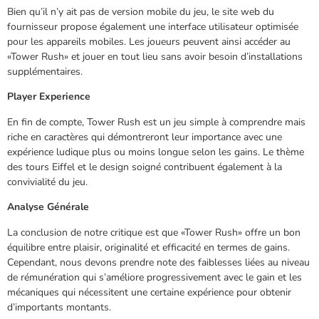
Bien qu’il n’y ait pas de version mobile du jeu, le site web du
fournisseur propose également une interface utilisateur optimisée
pour les appareils mobiles. Les joueurs peuvent ainsi accéder au
«Tower Rush» et jouer en tout lieu sans avoir besoin d’installations
supplémentaires.
Player Experience
En fin de compte, Tower Rush est un jeu simple à comprendre mais
riche en caractères qui démontreront leur importance avec une
expérience ludique plus ou moins longue selon les gains. Le thème
des tours Eiffel et le design soigné contribuent également à la
convivialité du jeu.
Analyse Générale
La conclusion de notre critique est que «Tower Rush» offre un bon
équilibre entre plaisir, originalité et efficacité en termes de gains.
Cependant, nous devons prendre note des faiblesses liées au niveau
de rémunération qui s’améliore progressivement avec le gain et les
mécaniques qui nécessitent une certaine expérience pour obtenir
d’importants montants.