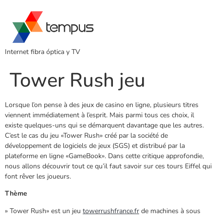
Internet fibra óptica y TV
Tower Rush jeu
Lorsque l’on pense à des jeux de casino en ligne, plusieurs titres
viennent immédiatement à l’esprit. Mais parmi tous ces choix, il
existe quelques-uns qui se démarquent davantage que les autres.
C’est le cas du jeu «Tower Rush» créé par la société de
développement de logiciels de jeux (SGS) et distribué par la
plateforme en ligne «GameBook». Dans cette critique approfondie,
nous allons découvrir tout ce qu’il faut savoir sur ces tours Eiffel qui
font rêver les joueurs.
Thème
» Tower Rush» est un jeu
towerrushfrance.fr
de machines à sous