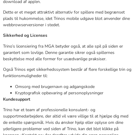
download af app’en.
Dette er et meget attraktivt alternativ for spillere med begrænset
plads til hukommelse, idet Trinos mobile udgave blot anvender dine
webbrowserversioner i stedet.
Sikkerhed og Licenses
Trino’s licensiering fra MGA betyder også, at alle spil på siden er
garantert som lovlige. Denne garantie sikrer også spillernes
beskyttelse mod alle former for usædvanlige praksiser.
Også Trinos eget sikkerhedssystem består af flere forskellige trin og
funktionsmuligheder til:
Omsorg med brugernavn og adgangskode
Kryptografisk opbevaring af personoplysninger
Kundesupport
Trino har et team af professionelle konsulent- og
supportmedarbejdere, der altid vil være villige til at hjælpe dig med
de enkelte spørgsmål. Hvis du ønsker hjelp eller oplyse om dine
yderligere problemer ved siden af Trino, kan det blot klikke på