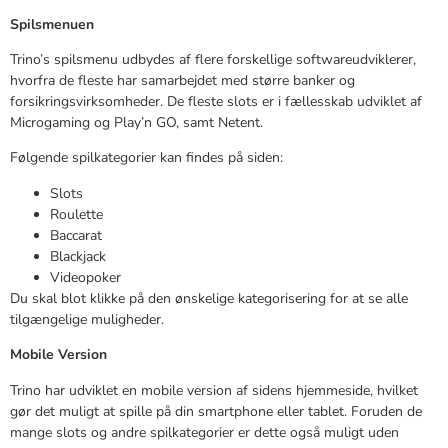
Spilsmenuen
Trino’s spilsmenu udbydes af flere forskellige softwareudviklerer,
hvorfra de fleste har samarbejdet med større banker og
forsikringsvirksomheder. De fleste slots er i fællesskab udviklet af
Microgaming og Play’n GO, samt Netent.
Følgende spilkategorier kan findes på siden:
Slots
Roulette
Baccarat
Blackjack
Videopoker
Du skal blot klikke på den ønskelige kategorisering for at se alle
tilgængelige muligheder.
Mobile Version
Trino har udviklet en mobile version af sidens hjemmeside, hvilket
gør det muligt at spille på din smartphone eller tablet. Foruden de
mange slots og andre spilkategorier er dette også muligt uden