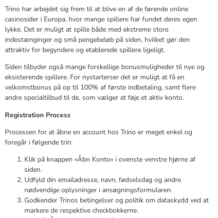
Trino har arbejdet sig frem til at blive en af de førende online
casinosider i Europa, hvor mange spillere har fundet deres egen
lykke. Det er muligt at spille både med ekstreme store
indestænginger og små pengebeløb på siden, hvilket gør den
attraktiv for begyndere og etablerede spillere ligeligt.
Siden tilbyder også mange forskellige bonusmuligheder til nye og
eksisterende spillere. For nystarterser det er muligt at få en
velkomstbonus på op til 100% af første indbetaling, samt flere
andre specialtilbud til de, som vælger at føje et aktiv konto.
Registration Process
Processen for at åbne en account hos Trino er meget enkel og
foregår i følgende trin:
Klik på knappen «Åbn Konto» i ovenste venstre hjørne af
siden.
Udfyld din emailadresse, navn, fødselsdag og andre
nødvendige oplysninger i ansøgningsformularen.
Godkender Trinos betingelser og politik om dataskydd ved at
markere de respektive checkbokkerne.