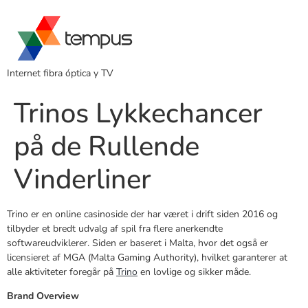
Internet fibra óptica y TV
Trinos Lykkechancer
på de Rullende
Vinderliner
Trino er en online casinoside der har været i drift siden 2016 og
tilbyder et bredt udvalg af spil fra flere anerkendte
softwareudviklerer. Siden er baseret i Malta, hvor det også er
licensieret af MGA (Malta Gaming Authority), hvilket garanterer at
alle aktiviteter foregår på
Trino
en lovlige og sikker måde.
Brand Overview