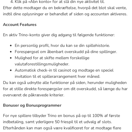
Klik på «Åbn konto» for at slå din nye aktivitet til.
Efter dette modtager du en bekræftelse, hvorpå det blot skal vente,
indtil dine oplysninger er behandlet af siden og accounten aktiveres.
Account Features
En aktiv Trino-konto giver dig adgang til følgende funktioner:
En personlig profil, hvor du kan se din spillehistorie.
Forespørgsel om åbenbart overskudd på dine spillinger.
Mulighed for at skifte mellem forskellige
valutaforestillingsmuligheder.
Automatisk check-in til casinot og modtage en speciel
invitation til et spillerarrangement hver måned.
Du kan også udnytte alle funktioner på siden, herunder muligheden
for at stille direkte forespørgsler om dit overskudd, så længe du har
overværet de påkrævede kriterier.
Bonuser og Bonusprogrammer
For nye spillere tilbyder Trino en bonus på op til 100% af første
indbetaling, samt yderligere 50 friespil til et udvalg af slots.
Efterhånden kan man også være kvalificeret for at modtage flere