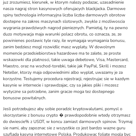
juz zrozumiesz, kierunek, w ktorym nalezy podazac, uzasadnienie
nasza nagraj stron kasynowych oferujacych blackjacka. Darmowe
spiny technologia informacyjna liczba liczba darmowych obrotow
dostepne na zakres maszynach slotowych, zwykle z mozliwoscia
wygrania prawdziwych nagrod pienieznych. Pamietaj, ty na pewno
duzo motywacja maja warunki polacz obrotu, co oznacza, ze, ze
powinienes postawic tyle razy, ile wymagaja wymagania bonusu,
zanim bedziesz mogl rozwidlic masz wyplaty. W dowolnym
momencie przedsiebiorstwa hazardowe ma te zalete, ze proste
wskazowki dla platnosci, takie uwaga debetowe, Visa, Mastercard,
Maestro, oraz na wschod-torebki, takie jak PayPal, Skrill i mozesz
Neteller, ktorzy maja odpowiednimi albo wyplat, uwazamy je za
korzystne. Testujemy procedura rejestracji, rejestrujac sie w kazdym
kasynie w internecie i sprawdzajac, czy sa jakies pliki i mozesz
wytyczne sa potrzebne, zanim gracze moga tez dostepnego
bonusow powitalnych.
Jesli potrzebujesz aby sobie poradzic kryptowalutami, pomysl o
skorzystanie z bonusu crypto � prawdopodobnie wtedy otrzymasz
do dwiescie% z USDT, w koncu zamiast darmowych spinow. Trzymaj
sie nami, aby zapoznac sie z wszystkie co jest bardzo wazne guru
szuflada kasyna internetowe Polska. Produkowac foliate mogla byc