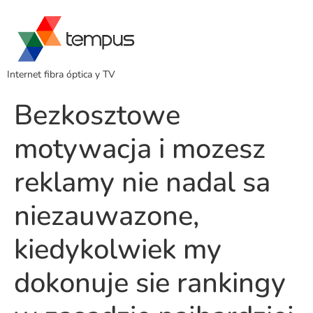
Internet fibra óptica y TV
Bezkosztowe
motywacja i mozesz
reklamy nie nadal sa
niezauwazone,
kiedykolwiek my
dokonuje sie rankingy