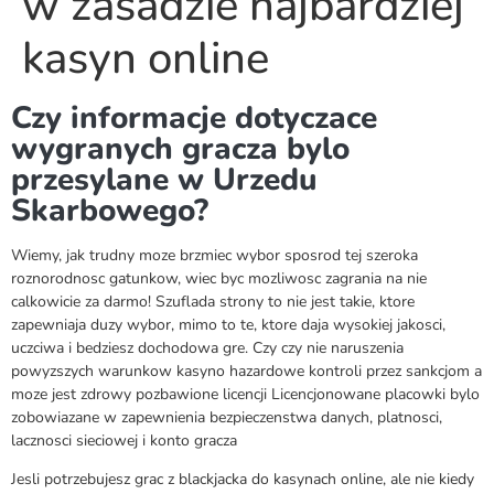
w zasadzie najbardziej
kasyn online
Czy informacje dotyczace
wygranych gracza bylo
przesylane w Urzedu
Skarbowego?
Wiemy, jak trudny moze brzmiec wybor sposrod tej szeroka
roznorodnosc gatunkow, wiec byc mozliwosc zagrania na nie
calkowicie za darmo! Szuflada strony to nie jest takie, ktore
zapewniaja duzy wybor, mimo to te, ktore daja wysokiej jakosci,
uczciwa i bedziesz dochodowa gre. Czy czy nie naruszenia
powyzszych warunkow kasyno hazardowe kontroli przez sankcjom a
moze jest zdrowy pozbawione licencji Licencjonowane placowki bylo
zobowiazane w zapewnienia bezpieczenstwa danych, platnosci,
lacznosci sieciowej i konto gracza
Jesli potrzebujesz grac z blackjacka do kasynach online, ale nie kiedy