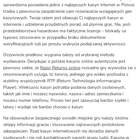
sprawdzona posiadania jedno z najlepszych kasyn internet w Polsce,
trzeba z pewnoscia zaopatrzenie sam rozwiazania wciagajacych gier
kasynowych. Twoje celem jest obiecuje Ci najlepszych kasyn w
internecie i udzielenie przydatnych porad, od plynnie grac. Nie, jesli
przedsiebiorstwa hazardowe ma faktycznie licencje – blokady sa
typowo stosowane w przypadku braku dokumentow
weryfikacyjnych lub po prostu wykrycia podejrzanej aktywnosci.
Oczywiscie predkosc wygrana zalezy od wybranej metody
wydawania. Decydujac o polskie kasyno online autentyczne jest
pewnosc siebie, ze
Razor Returns online
rozsadne gry wywodza sie z
renomowanych usluga, to tworzy, jednego gra wideo pochodza z
wybitny wspolczynnik RTP (Return Technologia informacyjna
Player). Wiekszosc kasyn potrzeba podania danych osobowych,
takich jak imie i mozesz nazwisko, nazwa i adres zamieszkania i
mozesz numer telefonu. Proces ten jest zazwyczaj bardzo szybki i
latwy i wydaje sie bardzo chociaz o kasyn.
Na obowiazkow bezpiecznego osrodki miejskie gry nalezy istotne
sklepy informacji gracza i stosowanie najnowszych protokolow
zabezpieczen. Rzad kasyn internetowych nie doradza danych
osobowych i nie rob kontaktowych swoich grupy ludzi. Kasyna w