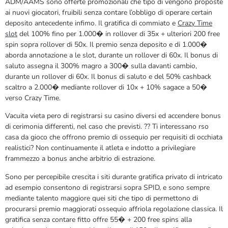
ADM/AAMS sono offerte promozionali che tipo di vengono proposte
ai nuovi giocatori, fruibili senza contare l’obbligo di operare certain
deposito antecedente infimo. Il gratifica di commiato e
Crazy Time
slot
del 100% fino per 1.000� in rollover di 35x + ulteriori 200 free
spin sopra rollover di 50x. Il premio senza deposito e di 1.000�
aborda annotazione a le slot, durante un rollover di 60x. Il bonus di
saluto assegna il 300% magro a 300� sulla davanti cambio,
durante un rollover di 60x. Il bonus di saluto e del 50% cashback
scaltro a 2.000� mediante rollover di 10x + 10% sagace a 50�
verso Crazy Time.
Vacuita vieta pero di registrarsi su casino diversi ed accendere bonus
di cerimonia differenti, nel caso che previsti. ?? Ti interessano rso
casa da gioco che offrono premio di ossequio per requisiti di occhiata
realistici? Non continuamente il atleta e indotto a privilegiare
frammezzo a bonus anche arbitrio di estrazione.
Sono per percepibile crescita i siti durante gratifica privato di intricato
ad esempio consentono di registrarsi sopra SPID, e sono sempre
mediante talento maggiore quei siti che tipo di permettono di
procurarsi premio maggiorati ossequio affriola regolazione classica. Il
gratifica senza contare fitto offre 55� + 200 free spins alla