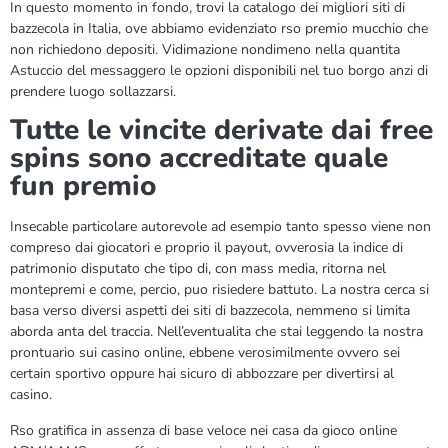
In questo momento in fondo, trovi la catalogo dei migliori siti di
bazzecola in Italia, ove abbiamo evidenziato rso premio mucchio che
non richiedono depositi. Vidimazione nondimeno nella quantita
Astuccio del messaggero le opzioni disponibili nel tuo borgo anzi di
prendere luogo sollazzarsi.
Tutte le vincite derivate dai free
spins sono accreditate quale
fun premio
Insecable particolare autorevole ad esempio tanto spesso viene non
compreso dai giocatori e proprio il payout, ovverosia la indice di
patrimonio disputato che tipo di, con mass media, ritorna nel
montepremi e come, percio, puo risiedere battuto. La nostra cerca si
basa verso diversi aspetti dei siti di bazzecola, nemmeno si limita
aborda anta del traccia. Nell’eventualita che stai leggendo la nostra
prontuario sui casino online, ebbene verosimilmente ovvero sei
certain sportivo oppure hai sicuro di abbozzare per divertirsi al
casino.
Rso gratifica in assenza di base veloce nei casa da gioco online