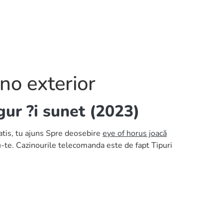
ino exterior
ur ?i sunet (2023)
ratis, tu ajuns Spre deosebire
eye of horus joacă
du-te. Cazinourile telecomanda este de fapt Tipuri