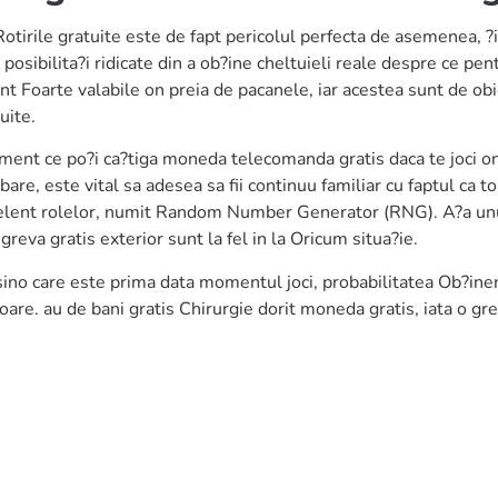
 Rotirile gratuite este de fapt pericolul perfecta de asemenea, ?
posibilita?i ridicate din a ob?ine cheltuieli reale despre ce pent
t Foarte valabile on preia de pacanele, iar acestea sunt de obi
uite.
 moment ce po?i ca?tiga moneda telecomanda gratis daca te joci 
bare, este vital sa adesea sa fii continuu familiar cu faptul ca t
lent rolelor, numit Random Number Generator (RNG). A?a unul in
greva gratis exterior sunt la fel in la Oricum situa?ie.
asino care este prima data momentul joci, probabilitatea Ob?iner
are. au de bani gratis Chirurgie dorit moneda gratis, iata o gre?e