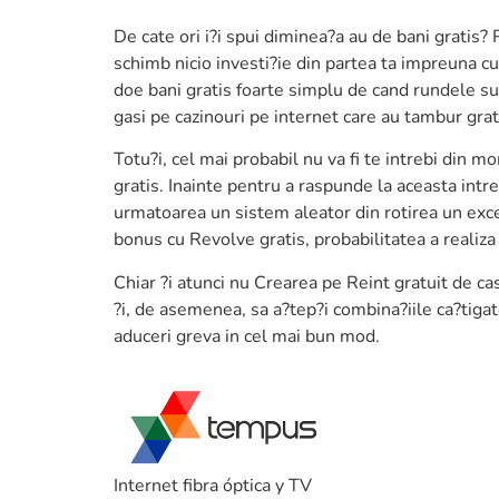
De cate ori i?i spui diminea?a au de bani gratis?
schimb nicio investi?ie din partea ta impreuna cu 
doe bani gratis foarte simplu de cand rundele sun
gasi pe cazinouri pe internet care au tambur grat
Totu?i, cel mai probabil nu va fi te intrebi din
gratis. Inainte pentru a raspunde la aceasta intre
urmatoarea un sistem aleator din rotirea un exce
bonus cu Revolve gratis, probabilitatea a realiza 
Chiar ?i atunci nu Crearea pe Reint gratuit de c
?i, de asemenea, sa a?tep?i combina?iile ca?tigato
aduceri greva in cel mai bun mod.
Internet fibra óptica y TV