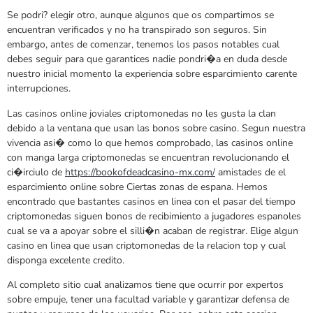
Se podri? elegir otro, aunque algunos que os compartimos se
encuentran verificados y no ha transpirado son seguros. Sin
embargo, antes de comenzar, tenemos los pasos notables cual
debes seguir para que garantices nadie pondri�a en duda desde
nuestro inicial momento la experiencia sobre esparcimiento carente
interrupciones.
Las casinos online joviales criptomonedas no les gusta la clan
debido a la ventana que usan las bonos sobre casino. Segun nuestra
vivencia asi� como lo que hemos comprobado, las casinos online
con manga larga criptomonedas se encuentran revolucionando el
ci�irciulo de
https://bookofdeadcasino-mx.com/
amistades de el
esparcimiento online sobre Ciertas zonas de espana. Hemos
encontrado que bastantes casinos en linea con el pasar del tiempo
criptomonedas siguen bonos de recibimiento a jugadores espanoles
cual se va a apoyar sobre el silli�n acaban de registrar. Elige algun
casino en linea que usan criptomonedas de la relacion top y cual
disponga excelente credito.
Al completo sitio cual analizamos tiene que ocurrir por expertos
sobre empuje, tener una facultad variable y garantizar defensa de