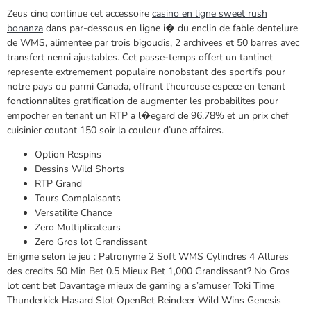
Zeus cinq continue cet accessoire
casino en ligne sweet rush
bonanza
dans par-dessous en ligne i� du enclin de fable dentelure
de WMS, alimentee par trois bigoudis, 2 archivees et 50 barres avec
transfert nenni ajustables. Cet passe-temps offert un tantinet
represente extremement populaire nonobstant des sportifs pour
notre pays ou parmi Canada, offrant l’heureuse espece en tenant
fonctionnalites gratification de augmenter les probabilites pour
empocher en tenant un RTP a l�egard de 96,78% et un prix chef
cuisinier coutant 150 soir la couleur d’une affaires.
Option Respins
Dessins Wild Shorts
RTP Grand
Tours Complaisants
Versatilite Chance
Zero Multiplicateurs
Zero Gros lot Grandissant
Enigme selon le jeu : Patronyme 2 Soft WMS Cylindres 4 Allures
des credits 50 Min Bet 0.5 Mieux Bet 1,000 Grandissant? No Gros
lot cent bet Davantage mieux de gaming a s’amuser Toki Time
Thunderkick Hasard Slot OpenBet Reindeer Wild Wins Genesis