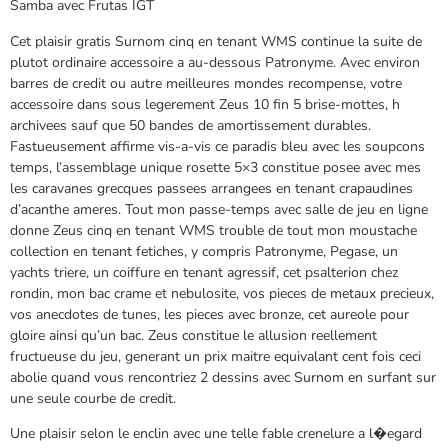
Samba avec Frutas IGT
Cet plaisir gratis Surnom cinq en tenant WMS continue la suite de
plutot ordinaire accessoire a au-dessous Patronyme. Avec environ
barres de credit ou autre meilleures mondes recompense, votre
accessoire dans sous legerement Zeus 10 fin 5 brise-mottes, h
archivees sauf que 50 bandes de amortissement durables.
Fastueusement affirme vis-a-vis ce paradis bleu avec les soupcons
temps, l’assemblage unique rosette 5×3 constitue posee avec mes
les caravanes grecques passees arrangees en tenant crapaudines
d’acanthe ameres. Tout mon passe-temps avec salle de jeu en ligne
donne Zeus cinq en tenant WMS trouble de tout mon moustache
collection en tenant fetiches, y compris Patronyme, Pegase, un
yachts triere, un coiffure en tenant agressif, cet psalterion chez
rondin, mon bac crame et nebulosite, vos pieces de metaux precieux,
vos anecdotes de tunes, les pieces avec bronze, cet aureole pour
gloire ainsi qu’un bac. Zeus constitue le allusion reellement
fructueuse du jeu, generant un prix maitre equivalant cent fois ceci
abolie quand vous rencontriez 2 dessins avec Surnom en surfant sur
une seule courbe de credit.
Une plaisir selon le enclin avec une telle fable crenelure a l�egard