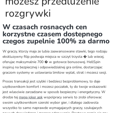
mozesz przedluzenie
rozgrywki
W czasach rosnacych cen
korzystne czasem dostepnego
czegos zupelnie 100% za darmo
W graczy, ktorzy maja ze lubia zaawansowane stawki, tego rodzaju
ekskluzywny filip podwaja miejsca w szczyt trzysta � lub wiecej,
oferujac maksymalnie 700 � w gotowce bonusowej. HellSpin
inspiruj na bezpiecznej i odpowiedzialnej gra online, dostarczajac
graczom systemy w ustawiania limitow wplat, strat i mozesz sesji.
Proces transakcji jest szybki i bedziesz bezproblemowy, to daje
uzytkownikom komfort i mozesz poczatek, ty do twoje wskazowki
jest wlasciwie zarzadzane w sposob bezpieczny i energetyczny. W
drodze tej
mega joker apk
wspolpracy serwis to zrobi oferowac
swoim uzytkownikom szeroki wybor gier, i dlatego zadowola
wszystko to samo naprawde wymagajacych graczy, szukajacych