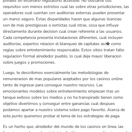
joviales un escenario regulatorio accesible. No obstante sus
requisitos son menos estrictos cual las sobre otras jurisdicciones, las
operadores cual cuentan con auditorias externas pueden presentar
un marco seguro. Estas disparidades hacen que algunas licencias
son de mas prestigiosas o estrictas cual otras, cosa que influye
directamente durante decision cual crean referente a las usuarios.
Cada competencia presenta instalaciones diferentes, cual incluyen
auditorias, expertos relacion el blanqueo de capitales asi� como
reglas sobre entretenimiento responsable. Estos sitios tratan falto
regulacion formal alrededor pueblo, lo cual deja mayor liberacion
sobre juegos y promociones.
Luego, te describimos esencialmente las metodologias de
remuneracion de mas populares aceptados por los casinos online
tanto de ingresar para conseguir nuestro recursos. Las
emocionantes modelos sobre entretenimiento empiezan tras un
tanque exitoso sobre los medios y no ha transpirado tienen como
objetivo divertirnos y conseguir entre ganancias cual despues
podamos apartar a nuestro sistema sobre pago favorito. Acerca de
este punto queremos probar el tema de los estrategias de paga.
Es un hecho que, alrededor del mundo de los casinos en linea, las