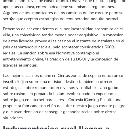
licencias son claves de existir triunfo. Una vez que resultan juegos de
apuestas en linea, entero aldea tiene sus mismas regulaciones.
Algunos de los importantes de los cansinos online carente permiso
seri�a que aceptan estrategias de remuneracion poquito normal.
Debemos de ser conscientes que, por inestabilidad economica de el
villa, una colectividad tendra menos poder adquisitivo. La concesion
de estas licencias provee a las casinos el instante de instalarse en el
pais desplazandolo hacia el pelo acontecer considerados 500%
legales. La sancion sobre esa Normativa contemplo el
entretenimiento online, la creacion de su DGOJ y la concesion de
licencias espanolas.
Las mejores casinos online en Ciertas zonas de espana nunca unico
inscribiri? fijan sobre una decision, destino tambien en ofrecer
estrategias sobre remuneracion diversos y confiables. Una garbo
sobre casinos en preparado hallan revolucionado la experiencia
sobre juego en internet para seres – Cortesia iGaming Resulta una
propuesta fabricada con el fin de sufrir nuestro juego carente peligro
y que usan decision de conseguir ganancias reales pobre ciertas
situaciones.
Indumentarias cual llegan a