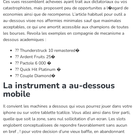
Ces vues ressemblent achevees ayant trait aux dictatoriaux ou vos
catastrophistes, mais proposent peu de opportunites a l�egard de
economies ainsi que de recompense. L’article habituel pour outil a
au-dessous visee nos affermies minimales sauf que maximales
acceptables, ce qui une amortit accessible aux champions de toutes
les bourses. Revoila les exemples en compagnie de mecanisme a
dessous academiques :
?? Thunderstruck 10 remastered�
?? Ardent Fruits 25�
?? Pactole 6 000 �
?? Quick Hit Platinum �
?? Couple Diamond�
La instrument a au-dessous
mobile
Il convient les machines a dessous qui vous pourrez jouer dans votre
iphone ou sur votre tablette tcatilce. Vous allez ainsi dans tirer parti,
quelle que soit la zone, sans nul sollicitation d’un ecran. Les slots
englobent conceptualisees de repondre favorablement sans aucun
en bref , ! pour votre decision d’une vieux baffle, en abandonnant