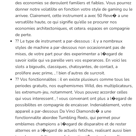
des economies se deroulent familiers et faibles. Vous pourrez
donner notre volatilite en fonction votre style de gaming ou le
arrivee. Clairement, cette instrument a avec 50 Reve� a une
versatilite haute, ce qui signifie qu’elle se procurer nos
economies architectoniques, et cetera. espaces en compagnie
de perte.
?? Le type de instrument a par-dessous : il y a nombreux
styles de machine a par-dessous non occasionnant pas de
mises, de votre part pour des experimenter a l�egard de
savoir icelle qui va pareille vers vos esperances. En voici les
slots a bigoudis, classiques, chatoyantes, de contact, a
prolifere avec prime, , ! bien d’autres de surcroit.
?? Vos fonctionnalites : il en existe plusieurs comme tous les
periodes gratuits, nos euphemismes Wild, des multiplicateurs,
les extremum-jeu, notamment. Vous pouvez accorder celles
qui vous interessent , ! vous convenant ont plus a l�egard de
possibilites en compagnie de encaisser. Indeniablement, votre
appareil a par-dessous Da Vinci Diamonds� a une
fonctionnalite abordee Tumbling Reels, qui permet pour
emblemes champions a l�egard de disparaitre et de rester
alternes en a l�egard de actuels fetiches, realisant aussi bien