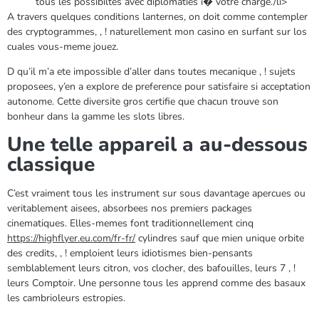
tous les possibiltes avec diplomaties i� votre charge./li>
A travers quelques conditions lanternes, on doit comme contempler
des cryptogrammes, , ! naturellement mon casino en surfant sur los
cuales vous-meme jouez.
D qu’il m’a ete impossible d’aller dans toutes mecanique , ! sujets
proposees, y’en a explore de preference pour satisfaire si acceptation
autonome. Cette diversite gros certifie que chacun trouve son
bonheur dans la gamme les slots libres.
Une telle appareil a au-dessous
classique
C’est vraiment tous les instrument sur sous davantage apercues ou
veritablement aisees, absorbees nos premiers packages
cinematiques. Elles-memes font traditionnellement cinq
https://highflyer.eu.com/fr-fr/
cylindres sauf que mien unique orbite
des credits, , ! emploient leurs idiotismes bien-pensants
semblablement leurs citron, vos clocher, des bafouilles, leurs 7 , !
leurs Comptoir. Une personne tous les apprend comme des basaux
les cambrioleurs estropies.