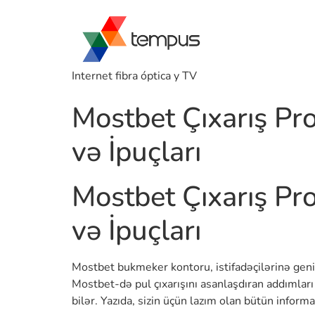
Internet fibra óptica y TV
Mostbet Çıxarış Pr
və İpuçları
Mostbet Çıxarış Pr
və İpuçları
Mostbet bukmeker kontoru, istifadəçilərinə geniş
Mostbet-də pul çıxarışını asanlaşdıran addımları v
bilər. Yazıda, sizin üçün lazım olan bütün infor