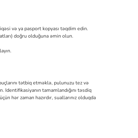
siqəsi və ya pasport kopyası təqdim edin.
tları) doğru olduğuna əmin olun.
layın.
uçlarını tətbiq etməklə, pulunuzu tez və
. Identifikasiyanın tamamlandığını təsdiq
üçün hər zaman hazırdır, suallarınız olduqda