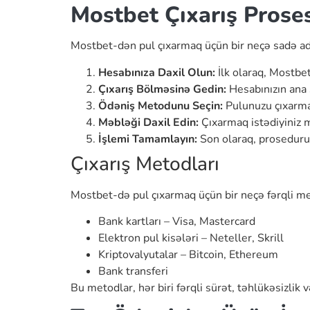
Mostbet Çıxarış Prose
Mostbet-dən pul çıxarmaq üçün bir neçə sadə add
Hesabınıza Daxil Olun:
İlk olaraq, Mostbet
Çıxarış Bölməsinə Gedin:
Hesabınızın ana 
Ödəniş Metodunu Seçin:
Pulunuzu çıxarmaq
Məbləği Daxil Edin:
Çıxarmaq istədiyiniz m
İşlemi Tamamlayın:
Son olaraq, proseduru
Çıxarış Metodları
Mostbet-də pul çıxarmaq üçün bir neçə fərqli met
Bank kartları – Visa, Mastercard
Elektron pul kisələri – Neteller, Skrill
Kriptovalyutalar – Bitcoin, Ethereum
Bank transferi
Bu metodlar, hər biri fərqli sürət, təhlükəsizlik v