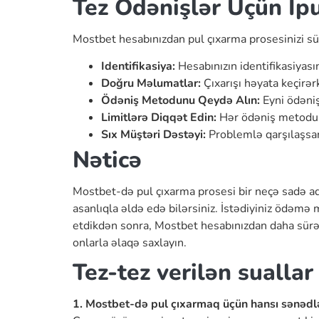
Tez Ödənişlər Üçün İpu
Mostbet hesabınızdan pul çıxarma prosesinizi sür
Identifikasiya:
Hesabınızın identifikasiyası
Doğru Məlumatlar:
Çıxarışı həyata keçirə
Ödəniş Metodunu Qeydə Alın:
Eyni ödəniş
Limitlərə Diqqət Edin:
Hər ödəniş metodunun
Sıx Müştəri Dəstəyi:
Problemlə qarşılaşsanı
Nəticə
Mostbet-də pul çıxarma prosesi bir neçə sadə ad
asanlıqla əldə edə bilərsiniz. İstədiyiniz ödəm
etdikdən sonra, Mostbet hesabınızdan daha sürətl
onlarla əlaqə saxlayın.
Tez-tez verilən suallar
1. Mostbet-də pul çıxarmaq üçün hansı sənədlə