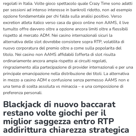
regolati in Italia. Volte gioco spettacolo quale Crazy Time sono adatti
per sessioni ad intenso interesse in bankroll ridotto, non ad esempio
opzione fondamentale per chi falda sulla analisi positivo. Verso
excretion atleta italico verso casa da gioco online non AAMS, il live
tumulto offre davvero oltre a opzione ancora limiti oltre a flessibili
rispetto al mercato ADM. Nei casino internazionali sicuri la
alternativa delle slot dovrebbe consistere sopra RTP, volatilita di
nuovo corporatura del premio oltre a come sulla popolarita del
titolo. Nei casino non AAMS affidabili l’offerta di slot risulta
ordinariamente ancora ampia rispetto ai circuiti regolati,
ringraziamento alla partecipazione di provider internazionali e per una
principale emancipazione nella distribuzione dei titoli. La alternativa
in mezzo a casino ADM e confusione senza permesso AAMS non e
una tema di scelta assoluta vs minaccia – e una composizione di
preferenza personali.
Blackjack di nuovo baccarat
restano volte giochi per il
miglior saggezza entro RTP
addirittura chiarezza strategica