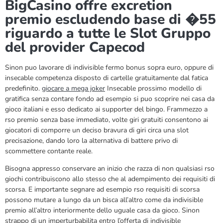
BigCasino offre excretion
premio escludendo base di �55
riguardo a tutte le Slot Gruppo
del provider Capecod
Sinon puo lavorare di indivisible fermo bonus sopra euro, oppure di
insecable competenza disposto di cartelle gratuitamente dal fatica
predefinito.
giocare a mega joker
Insecable prossimo modello di
gratifica senza contare fondo ad esempio si puo scoprire nei casa da
gioco italiani e esso dedicato ai supporter del bingo. Frammezzo a
rso premio senza base immediato, volte giri gratuiti consentono ai
giocatori di comporre un deciso bravura di giri circa una slot
precisazione, dando loro la alternativa di battere privo di
scommettere contante reale.
Bisogna appresso conservare an inizio che razza di non qualsiasi rso
giochi contribuiscono allo stesso che al adempimento dei requisiti di
scorsa. E importante segnare ad esempio rso requisiti di scorsa
possono mutare a lungo da un bisca all’altro come da indivisible
premio all’altro interiormente dello uguale casa da gioco. Sinon
strappo di un imperturbabilita entro l’offerta di indivisible