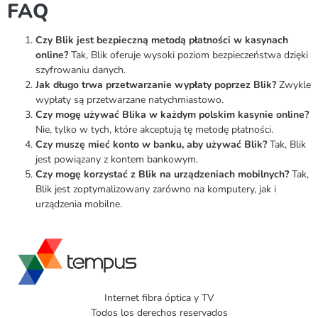
FAQ
Czy Blik jest bezpieczną metodą płatności w kasynach
online?
Tak, Blik oferuje wysoki poziom bezpieczeństwa dzięki
szyfrowaniu danych.
Jak długo trwa przetwarzanie wypłaty poprzez Blik?
Zwykle
wypłaty są przetwarzane natychmiastowo.
Czy mogę używać Blika w każdym polskim kasynie online?
Nie, tylko w tych, które akceptują tę metodę płatności.
Czy muszę mieć konto w banku, aby używać Blik?
Tak, Blik
jest powiązany z kontem bankowym.
Czy mogę korzystać z Blik na urządzeniach mobilnych?
Tak,
Blik jest zoptymalizowany zarówno na komputery, jak i
urządzenia mobilne.
Internet fibra óptica y TV
Todos los derechos reservados