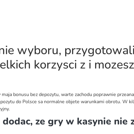
nie wyboru, przygotowal
elkich korzysci z i moze
zy maja bonusu bez depozytu, warte zachodu poprawnie przeanal
pozytu do Polsce sa normalne objete warunkami obrotu. W kil
yjny.
 dodac, ze gry w kasynie nie