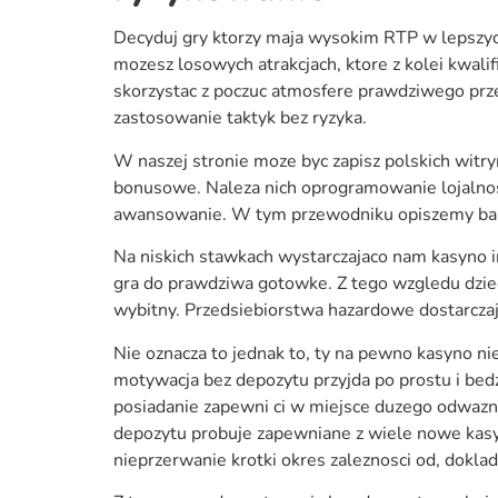
Decyduj gry ktorzy maja wysokim RTP w lepszyc
mozesz losowych atrakcjach, ktore z kolei kwal
skorzystac z poczuc atmosfere prawdziwego prz
zastosowanie taktyk bez ryzyka.
W naszej stronie moze byc zapisz polskich wit
bonusowe. Naleza nich oprogramowanie lojalnos
awansowanie. W tym przewodniku opiszemy bar
Na niskich stawkach wystarczajaco nam kasyno
gra do prawdziwa gotowke. Z tego wzgledu dziedz
wybitny. Przedsiebiorstwa hazardowe dostarcza
Nie oznacza to jednak to, ty na pewno kasyno 
motywacja bez depozytu przyjda po prostu i bed
posiadanie zapewni ci w miejsce duzego odwazni
depozytu probuje zapewniane z wiele nowe kasyn
nieprzerwanie krotki okres zaleznosci od, doklad