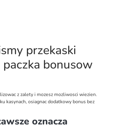
ismy przekaski
sz paczka bonusow
izowac z zalety i mozesz mozliwosci wiezien.
ku kasynach, osiagnac dodatkowy bonus bez
 zawsze oznacza