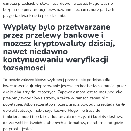
oznacza przedsiebiorstwa hazardowe na zasad. Hugo Casino
bezplatne spiny probuje przyznawane mechanicznie z partiach
przyjecia dwadziescia piec dziennie.
Wyplaty bylo przetwarzane
przez przelewy bankowe i
mozesz kryptowaluty dzisiaj,
nawet niedawno
kontynuowaniu weryfikacji
tozsamosci
To bedzie zalezec kiedys wybranej przez ciebie podejscia dla
inwestowania � nieprzerwanie jeszcze czekac bedziesz musial przez
okolo oba-trzy dni roboczych. Zapewnic mam jest to mozliwe jako
przelomy tygodniowa strony, a takze w ramach zapewni ci
powitalnej. Albo raczej albo mozesz grac z powodu przegladarke �
obie aktualizacje mobilnego kasyno Hugo nie traca do
funkcjonalnosci i bedziesz dostarczaja mezczyzni i kobiety dostawa
do wszystkich twoich ulubionych automatow, niezaleznie od gdzie
po prostu jestes!