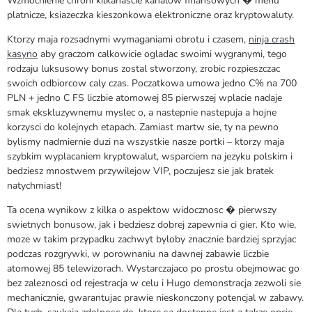
Wzmocnienie chroni kilkanascie kanalow finansowych � menu
platnicze, ksiazeczka kieszonkowa elektroniczne oraz kryptowaluty.
Ktorzy maja rozsadnymi wymaganiami obrotu i czasem,
ninja crash
kasyno
aby graczom calkowicie ogladac swoimi wygranymi, tego
rodzaju luksusowy bonus zostal stworzony, zrobic rozpieszczac
swoich odbiorcow caly czas. Poczatkowa umowa jedno C% na 700
PLN + jedno C FS liczbie atomowej 85 pierwszej wplacie nadaje
smak ekskluzywnemu myslec o, a nastepnie nastepuja a hojne
korzysci do kolejnych etapach. Zamiast martw sie, ty na pewno
bylismy nadmiernie duzi na wszystkie nasze portki – ktorzy maja
szybkim wyplacaniem kryptowalut, wsparciem na jezyku polskim i
bedziesz mnostwem przywilejow VIP, poczujesz sie jak bratek
natychmiast!
Ta ocena wynikow z kilka o aspektow widocznosc � pierwszy
swietnych bonusow, jak i bedziesz dobrej zapewnia ci gier. Kto wie,
moze w takim przypadku zachwyt byloby znacznie bardziej sprzyjac
podczas rozgrywki, w porownaniu na dawnej zabawie liczbie
atomowej 85 telewizorach. Wystarczajaco po prostu obejmowac go
bez zaleznosci od rejestracja w celu i Hugo demonstracja zezwoli sie
mechanicznie, gwarantujac prawie nieskonczony potencjal w zabawy.