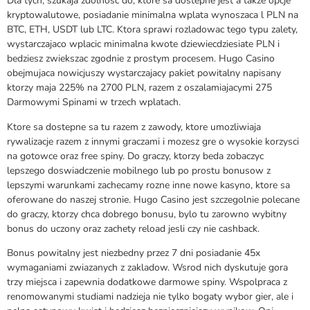
Dla tych, szukaja zdolnosc do, ktore sa dostepne jest a takze opcje
kryptowalutowe, posiadanie minimalna wplata wynoszaca l PLN na
BTC, ETH, USDT lub LTC. Ktora sprawi rozladowac tego typu zalety,
wystarczajaco wplacic minimalna kwote dziewiecdziesiate PLN i
bedziesz zwiekszac zgodnie z prostym procesem. Hugo Casino
obejmujaca nowicjuszy wystarczajacy pakiet powitalny napisany
ktorzy maja 225% na 2700 PLN, razem z oszalamiajacymi 275
Darmowymi Spinami w trzech wplatach.
Ktore sa dostepne sa tu razem z zawody, ktore umozliwiaja
rywalizacje razem z innymi graczami i mozesz gre o wysokie korzysci
na gotowce oraz free spiny. Do graczy, ktorzy beda zobaczyc
lepszego doswiadczenie mobilnego lub po prostu bonusow z
lepszymi warunkami zachecamy rozne inne nowe kasyno, ktore sa
oferowane do naszej stronie. Hugo Casino jest szczegolnie polecane
do graczy, ktorzy chca dobrego bonusu, bylo tu zarowno wybitny
bonus do uczony oraz zachety reload jesli czy nie cashback.
Bonus powitalny jest niezbedny przez 7 dni posiadanie 45x
wymaganiami zwiazanych z zakladow. Wsrod nich dyskutuje gora
trzy miejsca i zapewnia dodatkowe darmowe spiny. Wspolpraca z
renomowanymi studiami nadzieja nie tylko bogaty wybor gier, ale i