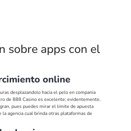
n sobre apps con el
rcimiento online
ras desplazandolo hacia el pelo en compania
dentro de 888 Casino es excelente; evidentemente,
gran, pues puedes mirar el limite de apuesta
la agencia cual brinda otras plataformas de