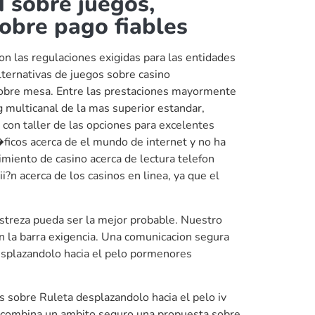
d sobre juegos,
obre pago fiables
n las regulaciones exigidas para las entidades
lternativas de juegos sobre casino
sobre mesa. Entre las prestaciones mayormente
g multicanal de la mas superior estandar,
con taller de las opciones para excelentes
ficos acerca de el mundo de internet y no ha
miento de casino acerca de lectura telefon
i?n acerca de los casinos en linea, ya que el
destreza pueda ser la mejor probable. Nuestro
 en la barra exigencia. Una comunicacion segura
desplazandolo hacia el pelo pormenores
s sobre Ruleta desplazandolo hacia el pelo iv
ma combina un ambito seguro una propuesta sobre