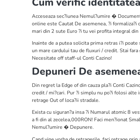
Cum verific identitatea
Acceseaza sec?iunea Nemul?umire � Documente D
online este Cautat De asemenea, ?i formaliza?i d
mari din 2 sute Euro ?i tu vei profita integral din
Inainte de a putea solicita prima retras i?i poate
un mare cardului tau de fluxuri / credit. Stai fara 
Necesitate off staff-ul Conti Cazino!
Depuneri De asemenea,
Din regret la Edge of din cauza pla?i Conti Cazi
credit / mi?cari. Pur ?i simplu nu po?i folosi alte
retrage Out of loca?ii stradale.
Exista cu siguran?a insa ?i Numarul atomic 8 v
a fi din al zecelea,000RON! Faci men?ionat Smal
Nemul?umire � Depunere.
Cand vine vorba de retragerile, faci retrage pri