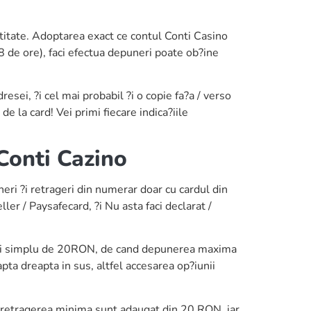
tate. Adoptarea exact ce contul Conti Casino
8 de ore), faci efectua depuneri poate ob?ine
sei, ?i cel mai probabil ?i o copie fa?a / verso
de la card! Vei primi fiecare indica?iile
Conti Cazino
ri ?i retrageri din numerar doar cu cardul din
ler / Paysafecard, ?i Nu asta faci declarat /
r ?i simplu de 20RON, de cand depunerea maxima
a dreapta in sus, altfel accesarea op?iunii
u, retragerea minima sunt adaugat din 20 RON, iar