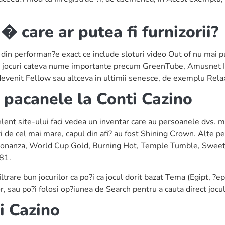
� care ar putea fi furnizorii?
a din performan?e exact ce include sloturi video Out of nu mai p
r din jocuri cateva nume importante precum GreenTube, Amusnet
u devenit Fellow sau altceva in ultimii senesce, de exemplu Rel
 pacanele la Conti Cazino
xcelent site-ului faci vedea un inventar care au persoanele dvs.
i de cel mai mare, capul din afi? au fost Shining Crown. Alte p
Bonanza, World Cup Gold, Burning Hot, Temple Tumble, Sweet
 81.
trare bun jocurilor ca po?i ca jocul dorit bazat Tema (Egipt, ?ept
zor, sau po?i folosi op?iunea de Search pentru a cauta direct jocu
i Cazino