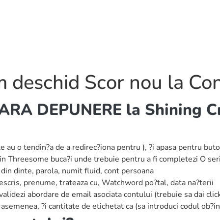
 deschid Scor nou la Con
FARA DEPUNERE la Shining Cr
 au o tendin?a de a redirec?iona pentru ), ?i apasa pentru buto
din Threesome buca?i unde trebuie pentru a fi completezi O seri
din dinte, parola, numit fluid, cont persoana
escris, prenume, trateaza cu, Watchword po?tal, data na?terii
alidezi abordare de email asociata contului (trebuie sa dai clic
asemenea, ?i cantitate de etichetat ca (sa introduci codul ob?i