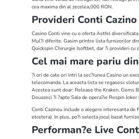
cea maxima din al zecelea,000 RON.
Provideri Conti Cazino 
Casino Conti vine cu o oferta Astfel diversificat
Mul?i diferite. Gasim printre lista furnizorilo
Quickspin Chirurgie Isoftbet, dar ?i provideri c
Cel mai mare pariu din
?i ori de cate ori intri la sec?iunea Casino un e
telecomanda. La aceasta lista se regasesc slotur
Acestea sunt doar: Release the Kraken, Gems 
Douazeci ?i ?apte Sala de opera?ie Respin Joker
Conti Cazinou include o alegere interesanta de fil
etcetera). In plus, po?i selecta jocul bazat furni
Performan?e Live Cont