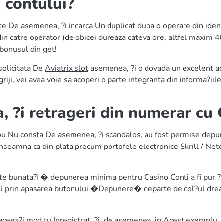
 contului?
e asemenea, ?i incarca Un duplicat dupa o operare din identi
in catre operator (de obicei dureaza cateva ore, altfel maxim 4
 bonusul din get!
 solicitata De
Aviatrix slot
asemenea, ?i o dovada un excelent adre
griji, vei avea voie sa acoperi o parte integranta din informa?iile 
 ?i retrageri din numerar cu 
nou Nu consta De asemenea, ?i scandalos, au fost permise depune
 inseamna ca din plata precum portofele electronice Skrill / Netel
este bunata?i � depunerea minima pentru Casino Conti a fi pu
l prin apasarea butonului �Depunere� departe de col?ul dreapt
n aceea?i mod tu Inregistrat. ?i, de asemenea, in Acest exempl