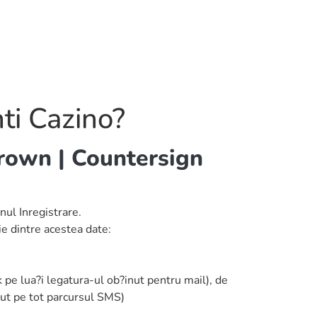
ti Cazino?
own | Countersign
nul Inregistrare.
e dintre acestea date:
k pe lua?i legatura-ul ob?inut pentru mail), de
nut pe tot parcursul SMS)