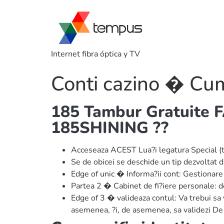
Internet fibra óptica y TV
Conti cazino � Cum
185 Tambur Gratuite 
185SHINING ??
Acceseaza ACEST Lua?i legatura Special (te
Se de obicei se deschide un tip dezvoltat 
Edge of unic � Informa?ii cont: Gestionare 
Partea 2 � Cabinet de fi?iere personale: d
Edge of 3 � valideaza contul: Va trebui sa v
asemenea, ?i, de asemenea, sa validezi De 