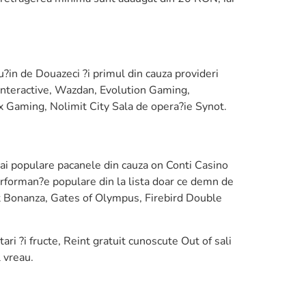
u?in de Douazeci ?i primul din cauza provideri
 Interactive, Wazdan, Evolution Gaming,
ax Gaming, Nolimit City Sala de opera?ie Synot.
 mai populare pacanele din cauza on Conti Casino
erforman?e populare din la lista doar ce demn de
 Bonanza, Gates of Olympus, Firebird Double
ari ?i fructe, Reint gratuit cunoscute Out of sali
l vreau.