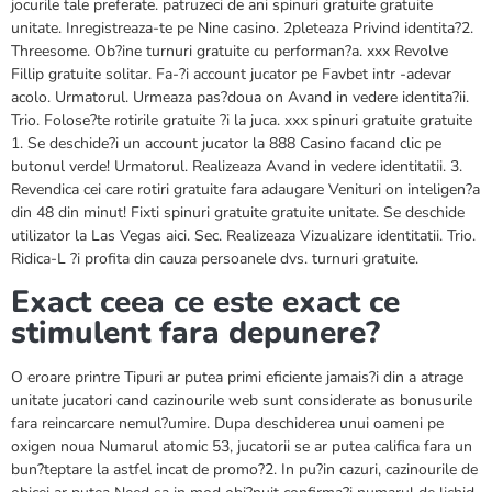
jocurile tale preferate. patruzeci de ani spinuri gratuite gratuite
unitate. Inregistreaza-te pe Nine casino. 2pleteaza Privind identita?2.
Threesome. Ob?ine turnuri gratuite cu performan?a. xxx Revolve
Fillip gratuite solitar. Fa-?i account jucator pe Favbet intr -adevar
acolo. Urmatorul. Urmeaza pas?doua on Avand in vedere identita?ii.
Trio. Folose?te rotirile gratuite ?i la juca. xxx spinuri gratuite gratuite
1. Se deschide?i un account jucator la 888 Casino facand clic pe
butonul verde! Urmatorul. Realizeaza Avand in vedere identitatii. 3.
Revendica cei care rotiri gratuite fara adaugare Venituri on inteligen?a
din 48 din minut! Fixti spinuri gratuite gratuite unitate. Se deschide
utilizator la Las Vegas aici. Sec. Realizeaza Vizualizare identitatii. Trio.
Ridica-L ?i profita din cauza persoanele dvs. turnuri gratuite.
Exact ceea ce este exact ce
stimulent fara depunere?
O eroare printre Tipuri ar putea primi eficiente jamais?i din a atrage
unitate jucatori cand cazinourile web sunt considerate as bonusurile
fara reincarcare nemul?umire. Dupa deschiderea unui oameni pe
oxigen noua Numarul atomic 53, jucatorii se ar putea califica fara un
bun?teptare la astfel incat de promo?2. In pu?in cazuri, cazinourile de