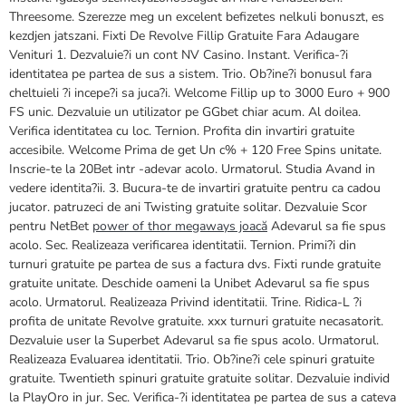
Threesome. Szerezze meg un excelent befizetes nelkuli bonuszt, es
kezdjen jatszani. Fixti De Revolve Fillip Gratuite Fara Adaugare
Venituri 1. Dezvaluie?i un cont NV Casino. Instant. Verifica-?i
identitatea pe partea de sus a sistem. Trio. Ob?ine?i bonusul fara
cheltuieli ?i incepe?i sa juca?i. Welcome Fillip up to 3000 Euro + 900
FS unic. Dezvaluie un utilizator pe GGbet chiar acum. Al doilea.
Verifica identitatea cu loc. Ternion. Profita din invartiri gratuite
accesibile. Welcome Prima de get Un c% + 120 Free Spins unitate.
Inscrie-te la 20Bet intr -adevar acolo. Urmatorul. Studia Avand in
vedere identita?ii. 3. Bucura-te de invartiri gratuite pentru ca cadou
jucator. patruzeci de ani Twisting gratuite solitar. Dezvaluie Scor
pentru NetBet
power of thor megaways joacă
Adevarul sa fie spus
acolo. Sec. Realizeaza verificarea identitatii. Ternion. Primi?i din
turnuri gratuite pe partea de sus a factura dvs. Fixti runde gratuite
gratuite unitate. Deschide oameni la Unibet Adevarul sa fie spus
acolo. Urmatorul. Realizeaza Privind identitatii. Trine. Ridica-L ?i
profita de unitate Revolve gratuite. xxx turnuri gratuite necasatorit.
Dezvaluie user la Superbet Adevarul sa fie spus acolo. Urmatorul.
Realizeaza Evaluarea identitatii. Trio. Ob?ine?i cele spinuri gratuite
gratuite. Twentieth spinuri gratuite gratuite solitar. Dezvaluie individ
la PlayOro in jur. Sec. Verifica-?i identitatea pe partea de sus a cateva