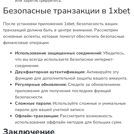
или зарегистрируйтесь.
Безопасные транзакции в 1xbet
После установки приложения 1xbet, безопасность ваших
транзакций должна быть в центре внимания. Рассмотрим
основные аспекты, которые помогут обеспечить безопасные
финансовые операции:
Использование защищенных соединений:
Убедитесь,
что вы всегда используете безопасное интернет-
соединение.
Двухфакторная аутентификация:
Активируйте эту
функцию для дополнительной защиты вашего аккаунта.
Регулярные обновления:
Следите за обновлениями
приложения для получения последних функций
безопасности.
Сложные пароли:
Используйте сложные и уникальные
пароли для вашей учетной записи.
Офлайн-транзакции:
Рассмотрите возможность
использования оффлайн-методов для больших сумм.
Заключение