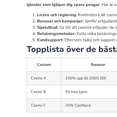
tjänster som hjälper dig spara pengar
. Här är 
Licens och reglering:
Kontrollera att casino
Bonusar och kampanjer:
Jämför erbjudande
Spelutbud:
Se till att casinot erbjuder de s
Betalningsmetoder:
Kolla vilka betalnings
Kundsupport:
Eftersom hjälp och support är
Topplista över de bäst
Casinon
Bonusar
Casino A
100% upp till 2000 SEK
Casino B
50 free spins
Casino C
20% Cashback