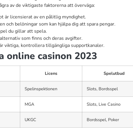
några av de viktigaste faktorerna att överväga:
t är licensierat av en pålitlig myndighet.
n och belöningar som kan hjälpa dig att spara pengar.
pel du gillar att spela.
alternativ som finns och deras avgifter.
 viktiga, kontrollera tillgängliga supportkanaler.
a online casinon 2023
Licens
Spelutbud
Spelinspektionen
Slots, Bordsspel
MGA
Slots, Live Casino
UKGC
Bordsspel, Poker