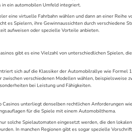
s in ein automobilen Umfeld integriert.
ler eine virtuelle Fahrbahn wählen und dann an einer Reihe
ht es Spielern, ihre Gewinnaussichten durch verschiedene Str
it aufweisen oder spezielle Vorteile anbieten.
inos gibt es eine Vielzahl von unterschiedlichen Spielen, die
ntriert sich auf die Klassiker der Automobilrallye wie Formel
ler zwischen verschiedenen Modellen wählen, beispielsweise z
sonderheiten bei Leistung und Fähigkeiten.
 Casinos unterliegt denselben rechtlichen Anforderungen wie 
ungsauflagen für die Spiele mit einem Automobilthema.
ur solche Spielautomaten eingesetzt werden, die den lokale
urden. In manchen Regionen gibt es sogar spezielle Vorschrif