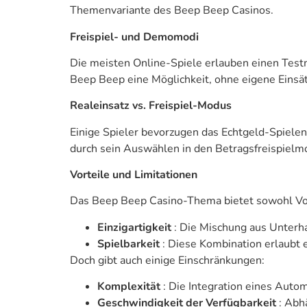
Themenvariante des Beep Beep Casinos.
Freispiel- und Demomodi
Die meisten Online-Spiele erlauben einen Test
Beep Beep eine Möglichkeit, ohne eigene Einsät
Realeinsatz vs. Freispiel-Modus
Einige Spieler bevorzugen das Echtgeld-Spiele
durch sein Auswählen in den Betragsfreispielmo
Vorteile und Limitationen
Das Beep Beep Casino-Thema bietet sowohl Vortei
Einzigartigkeit
: Die Mischung aus Unterh
Spielbarkeit
: Diese Kombination erlaubt e
Doch gibt auch einige Einschränkungen:
Komplexität
: Die Integration eines Auto
Geschwindigkeit der Verfügbarkeit
: Abh