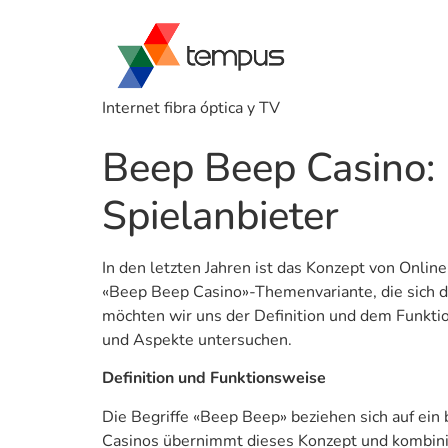
Internet fibra óptica y TV
Beep Beep Casino: 
Spielanbieter
In den letzten Jahren ist das Konzept von Onlin
«Beep Beep Casino»-Themenvariante, die sich d
möchten wir uns der Definition und dem Funkt
und Aspekte untersuchen.
Definition und Funktionsweise
Die Begriffe «Beep Beep» beziehen sich auf ein
Casinos übernimmt dieses Konzept und kombinie