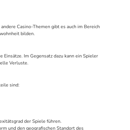
e andere Casino-Themen gibt es auch im Bereich
ewohnheit bilden.
 Einsätze. Im Gegensatz dazu kann ein Spieler
elle Verluste.
eile sind:
.
xitätsgrad der Spiele führen.
form und den geografischen Standort des