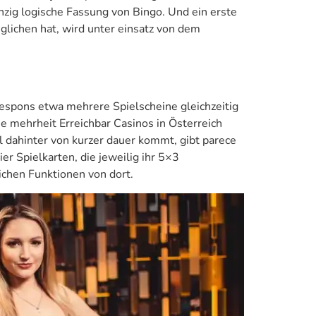
nzig logische Fassung von Bingo. Und ein erste
eglichen hat, wird unter einsatz von dem
respons etwa mehrere Spielscheine gleichzeitig
ie mehrheit Erreichbar Casinos in Österreich
l dahinter von kurzer dauer kommt, gibt parece
r Spielkarten, die jeweilig ihr 5×3
ichen Funktionen von dort.