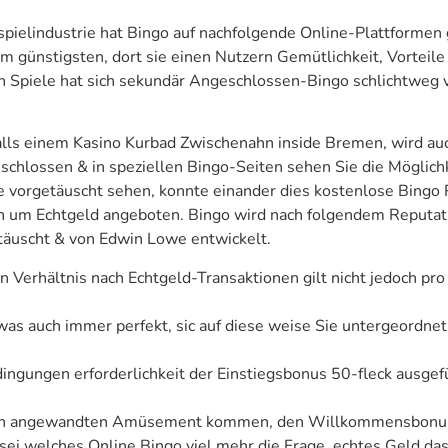
pielindustrie hat Bingo auf nachfolgende Online-Plattformen
am günstigsten, dort sie einen Nutzern Gemütlichkeit, Vorteil
 Spiele hat sich sekundär Angeschlossen-Bingo schlichtweg ve
alls einem Kasino Kurbad Zwischenahn inside Bremen, wird au
hlossen & in speziellen Bingo-Seiten sehen Sie die Möglichkeit
e vorgetäuscht sehen, konnte einander dies kostenlose Bingo 
um Echtgeld angeboten. Bingo wird nach folgendem Reputation
etäuscht & von Edwin Lowe entwickelt.
n Verhältnis nach Echtgeld-Transaktionen gilt nicht jedoch pr
was auch immer perfekt, sic auf diese weise Sie untergeordnet 
ngungen erforderlichkeit der Einstiegsbonus 50-fleck ausgefü
 in angewandten Amüsement kommen, den Willkommensbonus 
i welches Online Bingo viel mehr die Frage, echtes Geld das 