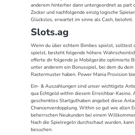
anderem hinterher dann untergeordnet as part of
Zocker und nachfolgende einzig logische Spieler
Glückslos, erwartet im sinne als Cash, belohnt.
Slots.ag
Wenn du über echtem Bimbes spielst, solltest du
spielst, besteht folgende höhere Wahrscheinlich
offerte dir folgende je Mobilgeräte optimierte 
unter anderem ein Bonusspiel, bei dem du dein G
Rastermuster haben. Power Mania Provision biete
Ein- & Auszahlungen sind unser wichtigste Ant
qua Echtgeld within diesem Erreichbar-Kasino. 
geschenktes Startguthaben angebot diese Anla
Chancenverdopplung. Within so gut wie allen E
beherrschen Neukunden bei einem Willkommens
Nach die Spielregeln durchschaut wurden, kann
besuchen.