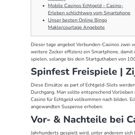
Mobile Casinos Echtgeld – Casino-
Erleben schlichtweg vom Smartphone
Unser besten Online Bingo
Maklercourtage Angebote
Dieser tage angebot Verbunden-Casinos zwei v
weitere Zocker effizienz ein Smartphone, damit 
spielen, solange bis dein Startguthaben von 100
Spinfest Freispiele | 
Diese Einsätze as part of Echtgeld-Slots werd
Durchgang. Man sollte entsprechend Vorlieben 
Casino für Echtgeld vollkommen nach bilden. E
angewandten Suspense erhoben.
Vor- & Nachteile bei C
Jahrhunderts gespielt wird, unter anderem sich 