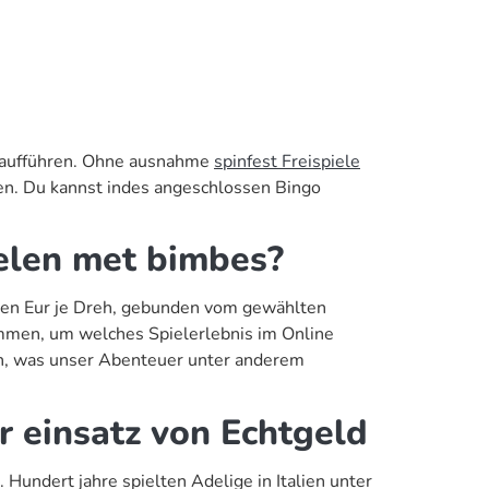
u aufführen. Ohne ausnahme
spinfest Freispiele
en.
Du kannst indes angeschlossen Bingo
pelen met bimbes?
eren Eur je Dreh, gebunden vom gewählten
immen, um welches Spielerlebnis im Online
en, was unser Abenteuer unter anderem
r einsatz von Echtgeld
Hundert jahre spielten Adelige in Italien unter