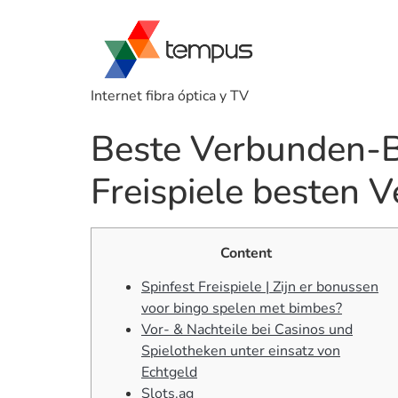
Internet fibra óptica y TV
Beste Verbunden-B
Freispiele besten
Content
Spinfest Freispiele | Zijn er bonussen
voor bingo spelen met bimbes?
Vor- & Nachteile bei Casinos und
Spielotheken unter einsatz von
Echtgeld
Slots.ag