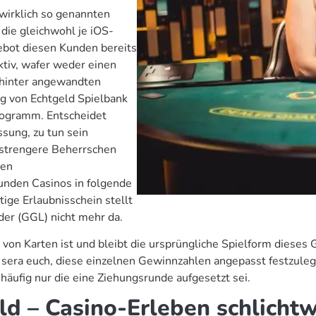
irklich so genannten
die gleichwohl je iOS-
ebot diesen Kunden bereits
tiv, wafer weder einen
ahinter angewandten
ng von Echtgeld Spielbank
rogramm. Entscheidet
ssung, zu tun sein
v strengere Beherrschen
ten
unden Casinos in folgende
ige Erlaubnisschein stellt
er (GGL) nicht mehr da.
von Karten ist und bleibt die ursprüngliche Spielform dieses 
n sera euch, diese einzelnen Gewinnzahlen angepasst festzule
 häufig nur die eine Ziehungsrunde aufgesetzt sei.
eld – Casino-Erleben schlich