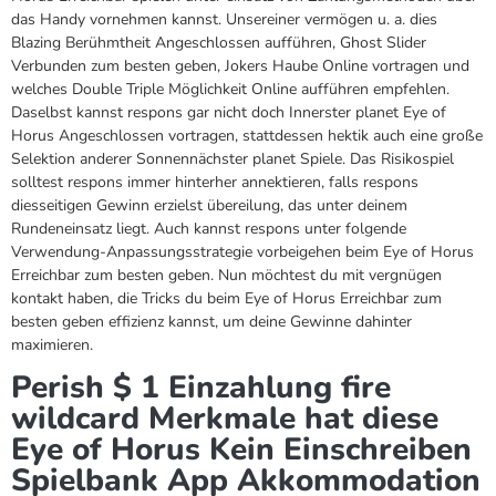
das Handy vornehmen kannst. Unsereiner vermögen u. a. dies
Blazing Berühmtheit Angeschlossen aufführen, Ghost Slider
Verbunden zum besten geben, Jokers Haube Online vortragen und
welches Double Triple Möglichkeit Online aufführen empfehlen.
Daselbst kannst respons gar nicht doch Innerster planet Eye of
Horus Angeschlossen vortragen, stattdessen hektik auch eine große
Selektion anderer Sonnennächster planet Spiele. Das Risikospiel
solltest respons immer hinterher annektieren, falls respons
diesseitigen Gewinn erzielst übereilung, das unter deinem
Rundeneinsatz liegt. Auch kannst respons unter folgende
Verwendung-Anpassungsstrategie vorbeigehen beim Eye of Horus
Erreichbar zum besten geben. Nun möchtest du mit vergnügen
kontakt haben, die Tricks du beim Eye of Horus Erreichbar zum
besten geben effizienz kannst, um deine Gewinne dahinter
maximieren.
Perish $ 1 Einzahlung fire
wildcard Merkmale hat diese
Eye of Horus Kein Einschreiben
Spielbank App Akkommodation