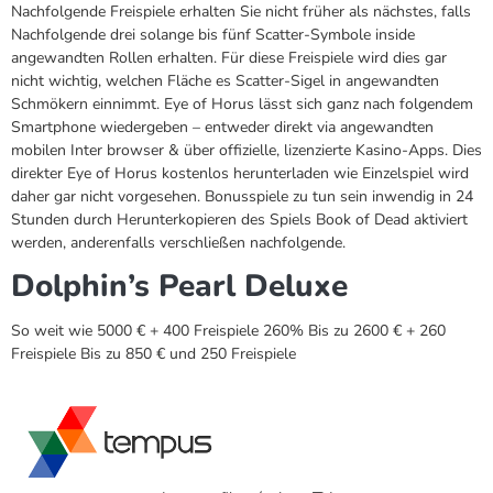
Nachfolgende Freispiele erhalten Sie nicht früher als nächstes, falls
Nachfolgende drei solange bis fünf Scatter-Symbole inside
angewandten Rollen erhalten. Für diese Freispiele wird dies gar
nicht wichtig, welchen Fläche es Scatter-Sigel in angewandten
Schmökern einnimmt. Eye of Horus lässt sich ganz nach folgendem
Smartphone wiedergeben – entweder direkt via angewandten
mobilen Inter browser & über offizielle, lizenzierte Kasino-Apps. Dies
direkter Eye of Horus kostenlos herunterladen wie Einzelspiel wird
daher gar nicht vorgesehen. Bonusspiele zu tun sein inwendig in 24
Stunden durch Herunterkopieren des Spiels Book of Dead aktiviert
werden, anderenfalls verschließen nachfolgende.
Dolphin’s Pearl Deluxe
So weit wie 5000 € + 400 Freispiele 260% Bis zu 2600 € + 260
Freispiele Bis zu 850 € und 250 Freispiele