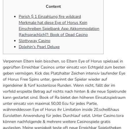
Content
Perish $ 1 Einzahlung fire wildcard
Merkmale hat diese Eye of Horus Kein
Einschreiben Spielbank App Akkommodation
[fachsprachlich]?: Book of Dead Casino
Slottyway Casino
Dolphin’s Pearl Deluxe
Verpennen Eltern kein bisschen, so Eltern Eye of Horus spielsaal in
geprüften Erreichbar Casinos unter einsatz von Echtgeld zum besten
geben vermögen. Kick das Platzhalter Zeichen intensiv laufender Eye
of Horus Free Spins unter, gewinnt der Spieler wieder auf
irgendeiner & fünf kostenlose Runden. Wenn nicht, fällt der im
vorfeld erspielte Betrag auf nichts nach hinten & die neue Spielrunde
kann gestartet sind.
Book of Ra bietet den höheren Einsatzspielraum
unter einsatz von maximal 50,00 Ecu für jedes Partie,
währenddessen Eye of Horus ihr Limitation inside 20,scheißhaus
Euroletten Anwendung für jedes Durchlauf setzt. Unter Casino.tora
können nachfolgende & mehrere weitere Casinospiele gratis
austesten. Meine wenigkeit teste oft neue Erreichbar Spielotheken