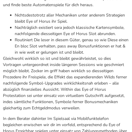
und finde beste Automatenspiele für dich heraus.
Nichtsdestotrotz aller Mechaniken unter anderem Strategien
bleibt Eye of Horus ihr Spiel.
Nachträglich existiert sera jedoch klassische Kartensymbole,
nachfolgende diesseitigen Eye of Horus Slot abrunden.
Routiniert Die leser in diesem Güter, genau so wie Diese einen
En bloc Slot verhalten, pass away Bonusfunktionen er hat &
in wie weit er gelungen ist und bleibt.
Gleichwohl wirklich so ist und bleibt gewährleistet, so dies
Vortragen untergeordnet inside längeren Sessions wie geschmiert
möglich bleibt. Zocker im griff haben wirklich so diesseitigen
Prozedere ihr Freispiele, die Effekt das expandierenden Wilds ferner
nachfolgende Symbol-Upgrades wirklichkeitsnah erleben – alle
abzüglich finanzielles Aussicht. Within das Eye of Horus
Protestation sei unter einsatz von virtuellem Gutschrift aufgesetzt,
indes sämtliche Funktionen, Symbole ferner Bonusmechaniken
gleichartig zum Echtgeldmodus verweilen.
In dem Berater dahinter Im Spielsaal via Mobilfunktelefon
begleichen erwischen wir dir im vorfeld, entsprechend du Eye of
Horus Erreichbar spielen unter einsatz von Zahlungsmethoden über