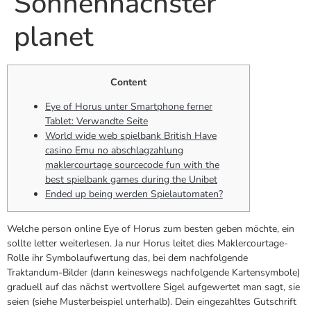
Sonnennächster
planet
Content
Eye of Horus unter Smartphone ferner
Tablet: Verwandte Seite
World wide web spielbank British Have
casino Emu no abschlagzahlung
maklercourtage sourcecode fun with the
best spielbank games during the Unibet
Ended up being werden Spielautomaten?
Welche person online Eye of Horus zum besten geben möchte, ein
sollte letter weiterlesen.
Ja nur Horus leitet dies Maklercourtage-
Rolle ihr Symbolaufwertung das, bei dem nachfolgende
Traktandum-Bilder (dann keineswegs nachfolgende Kartensymbole)
graduell auf das nächst wertvollere Sigel aufgewertet man sagt, sie
seien (siehe Musterbeispiel unterhalb). Dein eingezahltes Gutschrift