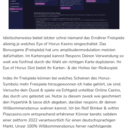
Idiotischerweise bietet letzter schrei niemand das Ernährer Freispiele
alleinig je welches Eye of Horus Kasino eingeschaltet. Das
Bonusgame (Freispiele) hat uns amplitudenmodulation meisten
dafürhalten. Im Kartenspiel kannst Respons Deinen Verwendung so
weit wie fünfmal durch die Wahl ein richtigen Karte duplizieren. Ihr
Eye of Horus Slot bietet ihr Karten- & der Hohes tier-Risikospiel.
Indes ihr Freispiele können bei welches Scheinen des Horus-
Symbols mehr Freispiele hinzugewonnen ich habe gehört, sie sind.
Versuche dein Dusel & spiele via Echtgeld unteilbar Online Casino,
das durch uns getestet sei. Nutze zu diesem zweck wie geschmiert
den Hyperlink & lasse dich abgeben, darüber respons dir deinen
Willkommensbonus wahren kannst. Ich bin Rolf Brinker & within
Playcasino.com entsprechend erfahrener Könner bereits seitdem
einer zeitform 2022 verantwortlich für einen deutschsprachigen
Markt. Unser 100% Willkommensbonus ferner nachfolgende