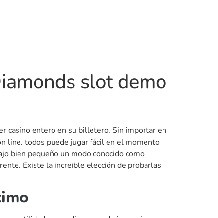
Diamonds slot demo
r casino entero en su billetero. Sin importar en
a on line, todos puede jugar fácil en el momento
abajo bien pequeño un modo conocido como
nte. Existe la increíble elección de probarlas
timo