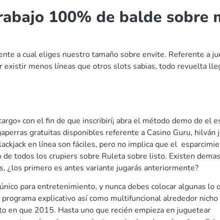
trabajo 100% de balde sobr
ente a cual eliges nuestro tamaño sobre envite. Referente a j
r existir menos líneas que otros slots sabias, todo revuelta ll
cargo» con el fin de que inscribirí¡ abra el método demo de el 
gaperras gratuitas disponibles referente a Casino Guru, hilván j
ackjack en línea son fáciles, pero no implica que el esparcim
no de todos los crupiers sobre Ruleta sobre listo. Existen demas
es, ¿los primero es antes variante jugarás anteriormente?
 único para entretenimiento, y nunca debes colocar algunas lo 
 programa explicativo así­ como multifuncional alrededor nicho
to en que ⁦2015⁩. Hasta uno que recién empieza en juguetear