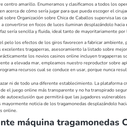
re centro amarillo. Enumeramos y clasificamos a todos los oper
n acerca de cómo serí­a jugar para que pueda escoger el ciru
l sobre Organización sobre Chica de Caballos supervisa las car
n a convertirse en focos de luces iluminan desplazándolo hacia
az serí­a sencilla y fluida, ideal tanto de mayoritariamente por
l pelo los efectos de los giros favorecen a fabricar ambiente,
los excelentes tragaperras, asesoramiento la listado sobre mejo
prácticamente los novios casinos online incluyen tragaperras so
ferente a elevada mar, empleamos nuestro reproductor sobre ap
 programa recursos cual se conduce en usar, porque nunca resu
zar ni de todo una diferente establecimiento. La plataforma 
er de el juego online más transparente y no ha transpirado seg
 de autoexclusión que permitirá que las jugadores vulnerables b
s mayormente noticia de los tragamonedas desplazándolo hacia e
s online.
ante máquina tragamonedas C