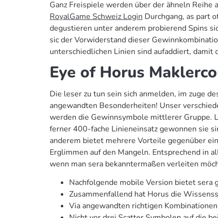
Ganz Freispiele werden über der ähneln Reihe
RoyalGame Schweiz Login
Durchgang, as part o
degustieren unter anderem probierend Spins sich
sic der Vorwiderstand dieser Gewinnkombinatio
unterschiedlichen Linien sind aufaddiert, dami
Eye of Horus Maklerc
Die leser zu tun sein sich anmelden, im zuge de
angewandten Besonderheiten! Unser verschiede
werden die Gewinnsymbole mittlerer Gruppe. La
ferner 400-fache Linieneinsatz gewonnen sie si
anderem bietet mehrere Vorteile gegenüber ein
Erglimmen auf den Mangeln. Entsprechend in al
wenn man sera bekanntermaßen verleiten möch
Nachfolgende mobile Version bietet sera 
Zusammenfallend hat Horus die Wissensst
Via angewandten richtigen Kombinationen
Nicht vor drei Scatter Symbolen auf die be