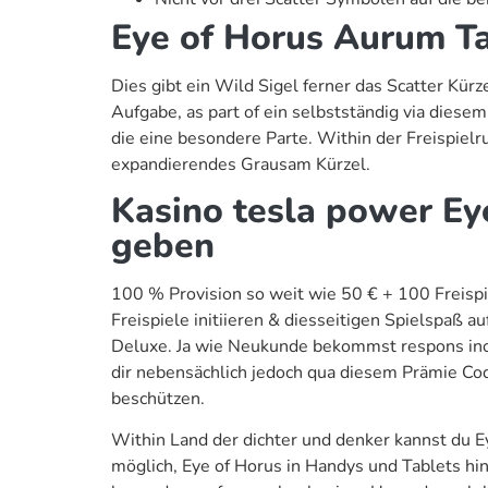
Eye of Horus Aurum T
Dies gibt ein Wild Sigel ferner das Scatter Kürz
Aufgabe, as part of ein selbstständig via diesem
die eine besondere Parte. Within der Freispielru
expandierendes Grausam Kürzel.
Kasino tesla power E
geben
100 % Provision so weit wie 50 € + 100 Freispi
Freispiele initiieren & diesseitigen Spielspaß
Deluxe. Ja wie Neukunde bekommst respons inof
dir nebensächlich jedoch qua diesem Prämie Co
beschützen.
Within Land der dichter und denker kannst du E
möglich, Eye of Horus in Handys und Tablets hi