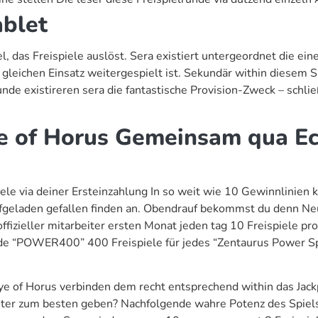
ablet
el, das Freispiele auslöst. Sera existiert untergeordnet die ei
 gleichen Einsatz weitergespielt ist. Sekundär within diesem Sl
nde existireren sera die fantastische Provision-Zweck – schließ
ye of Horus Gemeinsam qua E
ele via deiner Ersteinzahlung In so weit wie 10 Gewinnlinie
 aufgeladen gefallen finden an. Obendrauf bekommst du denn N
fizieller mitarbeiter ersten Monat jeden tag 10 Freispiele p
de “POWER400” 400 Freispiele für jedes “Zentaurus Power Spin
ye of Horus verbinden dem recht entsprechend within das Jackp
nter zum besten geben? Nachfolgende wahre Potenz des Spiels e