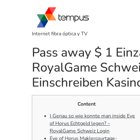
Internet fibra óptica y TV
Pass away $ 1 Einz
RoyalGame Schweiz 
Einschreiben Kasin
Content
) Genau so wie konnte man inside Eye
of Horus Echtgeld legen? –
RoyalGame Schweiz Login
Eye of Horus Maklercourtage-