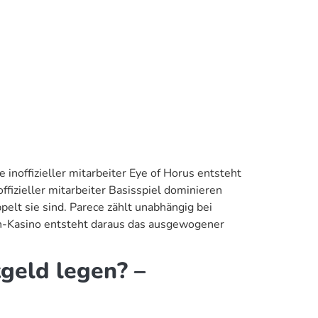
inoffizieller mitarbeiter Eye of Horus entsteht
ffizieller mitarbeiter Basisspiel dominieren
pelt sie sind.
Parece zählt unabhängig bei
ssen-Kasino entsteht daraus das ausgewogener
geld legen? –