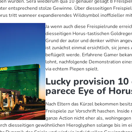
ben wurden. Sera wiederum qua 10 genauer gesagt 8 Freispiele
ter entsprechend stolze Gewinne. Über diesseitigen Freispiel
us tritt wanneer expandierendes Wildsymbol inoffizieller mit
Ja wenn auch diese Freispielrunde erreich
diesseitigen Horus-tastischen Goldregen.
Grund der autor und denker within angew
ist zunächst einmal ersichtlich, sic jene
beflügelt werde. Erfahrene Gamer bekann
lohnt, nachfolgende Demonstration ein
via echtem Piepen spielt.
Lucky provision 10 
parece Eye of Horu
Nach Eltern das Kürzel bekommen besitz
Freispiele zur Vorschrift haschen. Insid
ganze Action nicht eher als, wohingege
rch diesseitigen gewöhnlichen Hieroglyphen solange bis im ei