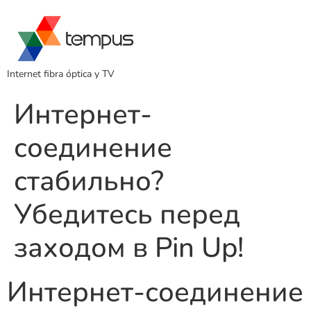
Internet fibra óptica y TV
Интернет-
соединение
стабильно?
Убедитесь перед
заходом в Pin Up!
Интернет-соединение