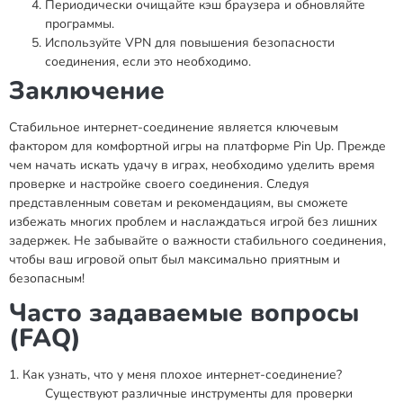
Периодически очищайте кэш браузера и обновляйте
программы.
Используйте VPN для повышения безопасности
соединения, если это необходимо.
Заключение
Стабильное интернет-соединение является ключевым
фактором для комфортной игры на платформе Pin Up. Прежде
чем начать искать удачу в играх, необходимо уделить время
проверке и настройке своего соединения. Следуя
представленным советам и рекомендациям, вы сможете
избежать многих проблем и наслаждаться игрой без лишних
задержек. Не забывайте о важности стабильного соединения,
чтобы ваш игровой опыт был максимально приятным и
безопасным!
Часто задаваемые вопросы
(FAQ)
1. Как узнать, что у меня плохое интернет-соединение?
Существуют различные инструменты для проверки