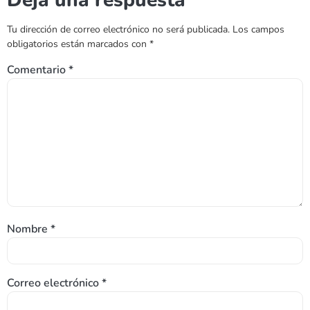
Deja una respuesta
Tu dirección de correo electrónico no será publicada.
Los campos
obligatorios están marcados con
*
Comentario
*
Nombre
*
Correo electrónico
*