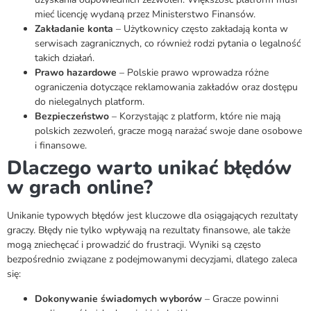
mieć licencję wydaną przez Ministerstwo Finansów.
Zakładanie konta
– Użytkownicy często zakładają konta w
serwisach zagranicznych, co również rodzi pytania o legalność
takich działań.
Prawo hazardowe
– Polskie prawo wprowadza różne
ograniczenia dotyczące reklamowania zakładów oraz dostępu
do nielegalnych platform.
Bezpieczeństwo
– Korzystając z platform, które nie mają
polskich zezwoleń, gracze mogą narażać swoje dane osobowe
i finansowe.
Dlaczego warto unikać błędów
w grach online?
Unikanie typowych błędów jest kluczowe dla osiągających rezultaty
graczy. Błędy nie tylko wpływają na rezultaty finansowe, ale także
mogą zniechęcać i prowadzić do frustracji. Wyniki są często
bezpośrednio związane z podejmowanymi decyzjami, dlatego zaleca
się:
Dokonywanie świadomych wyborów
– Gracze powinni