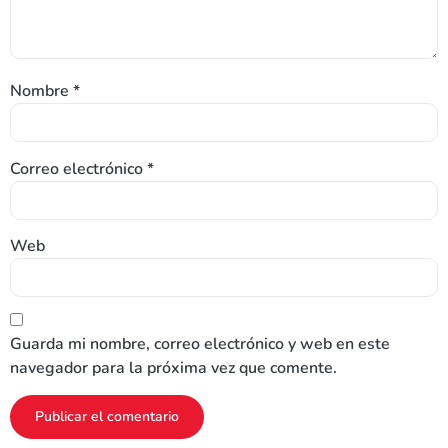
Nombre
*
Correo electrónico
*
Web
Guarda mi nombre, correo electrónico y web en este
navegador para la próxima vez que comente.