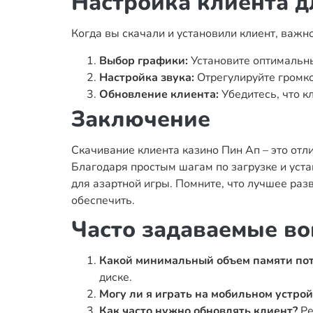
Настройка клиента д
Когда вы скачали и установили клиент, важн
Выбор графики:
Установите оптимальны
Настройка звука:
Отрегулируйте громко
Обновление клиента:
Убедитесь, что к
Заключение
Скачивание клиента казино Пин Ап – это отл
Благодаря простым шагам по загрузке и уст
для азартной игры. Помните, что лучшее раз
обеспечить.
Часто задаваемые во
Какой минимальный объем памяти пот
диске.
Могу ли я играть на мобильном устрой
Как часто нужно обновлять клиент?
Ре