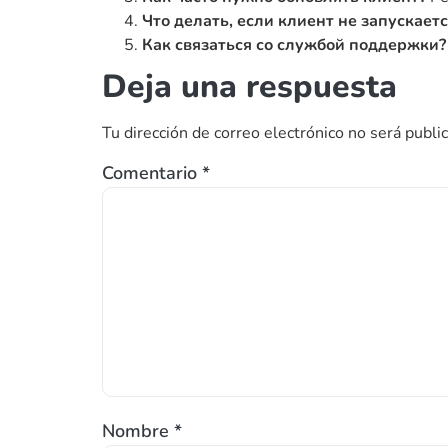
Что делать, если клиент не запускаетс
Как связаться со службой поддержки?
Deja una respuesta
Tu dirección de correo electrónico no será publi
Comentario
*
Nombre
*