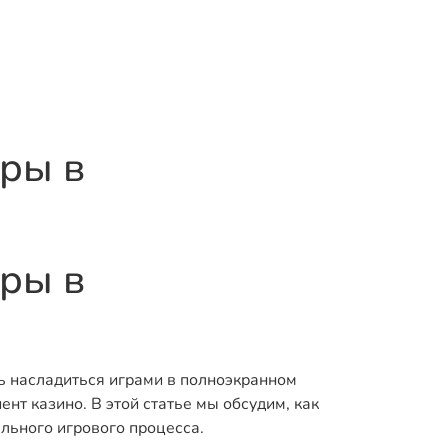
гры в
гры в
ь насладиться играми в полноэкранном
нт казино. В этой статье мы обсудим, как
ального игрового процесса.