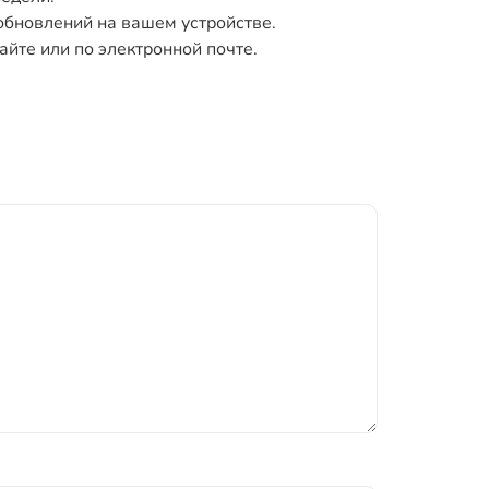
бновлений на вашем устройстве.
йте или по электронной почте.