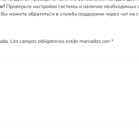
я?
Проверьте настройки системы и наличие необходимых о
Вы можете обратиться в службу поддержки через чат на са
cada.
Los campos obligatorios están marcados con
*