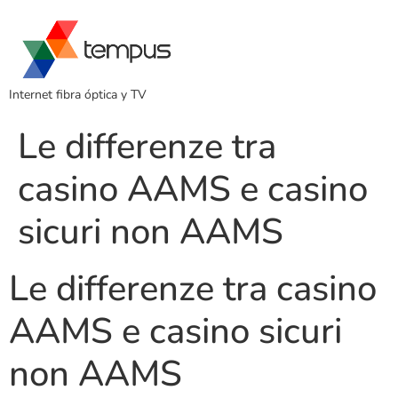
Internet fibra óptica y TV
Le differenze tra
casino AAMS e casino
sicuri non AAMS
Le differenze tra casino
AAMS e casino sicuri
non AAMS