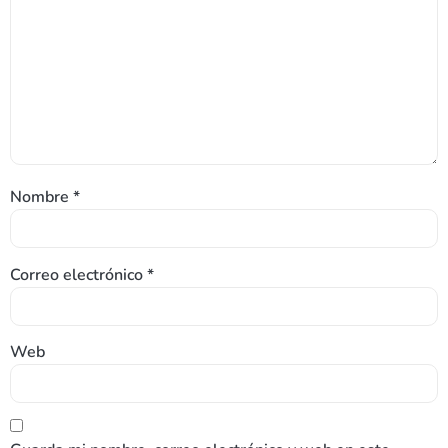
Nombre
*
Correo electrónico
*
Web